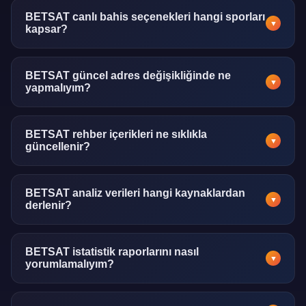
görüntülenebilir. İşlem geçmişi de aynı ekrandan takip
BETSAT canlı bahis seçenekleri hangi sporları
▼
kapsar?
edilebilmektedir.
Futbol, basketbol, tenis, voleybol, hokey ve e-spor dahil
olmak üzere pek çok spor dalında canlı bahis imkânı
BETSAT güncel adres değişikliğinde ne
▼
yapmalıyım?
sunulmaktadır.
Güncel adres değişikliklerinde bu rehber sayfasını kontrol
etmeniz yeterlidir. Ayrıca bildirim aboneliği ile otomatik bilgi
BETSAT rehber içerikleri ne sıklıkla
▼
güncellenir?
alabilirsiniz.
Bu bilgi platformu içerikleri haftalık olarak gözden
geçirilmekte, önemli değişikliklerde anında güncelleme
BETSAT analiz verileri hangi kaynaklardan
▼
derlenir?
yapılmaktadır.
Spor verileri uluslararası veri sağlayıcılarından, resmi lig
istatistik portallarından ve bağımsız analiz kuruluşlarından
BETSAT istatistik raporlarını nasıl
▼
yorumlamalıyım?
derlenmektedir.
Tablolar ve grafikler sezgisel biçimde tasarlanmıştır. Her