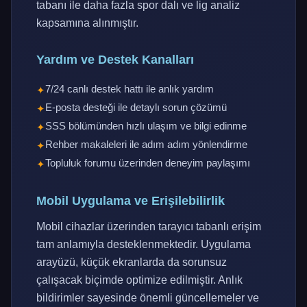
tabanı ile daha fazla spor dalı ve lig analiz
kapsamına alınmıştır.
Yardım ve Destek Kanalları
7/24 canlı destek hattı ile anlık yardım
E-posta desteği ile detaylı sorun çözümü
SSS bölümünden hızlı ulaşım ve bilgi edinme
Rehber makaleleri ile adım adım yönlendirme
Topluluk forumu üzerinden deneyim paylaşımı
Mobil Uygulama ve Erişilebilirlik
Mobil cihazlar üzerinden tarayıcı tabanlı erişim
tam anlamıyla desteklenmektedir. Uygulama
arayüzü, küçük ekranlarda da sorunsuz
çalışacak biçimde optimize edilmiştir. Anlık
bildirimler sayesinde önemli güncellemeler ve