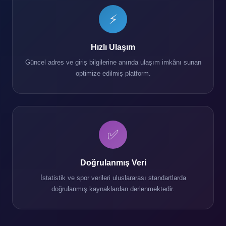
⚡
Hızlı Ulaşım
Güncel adres ve giriş bilgilerine anında ulaşım imkânı sunan
optimize edilmiş platform.
✅
Doğrulanmış Veri
İstatistik ve spor verileri uluslararası standartlarda
doğrulanmış kaynaklardan derlenmektedir.