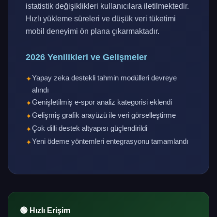
istatistik değişiklikleri kullanıcılara iletilmektedir.
Hızlı yükleme süreleri ve düşük veri tüketimi
mobil deneyimi ön plana çıkarmaktadır.
2026 Yenilikleri ve Gelişmeler
Yapay zeka destekli tahmin modülleri devreye
alındı
Genişletilmiş e-spor analiz kategorisi eklendi
Gelişmiş grafik arayüzü ile veri görselleştirme
Çok dilli destek altyapısı güçlendirildi
Yeni ödeme yöntemleri entegrasyonu tamamlandı
🟢 Hızlı Erişim