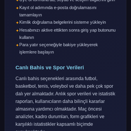
Kayıt ol adımında e-posta doğrulamasını
tamamlayın
Kimlik doğrulama belgelerini sisteme yükleyin
Hesabınızı aktive ettikten sonra giriş yap butonunu
kullanın
Para yatır seçeneğiyle bakiye yükleyerek
işlemlere başlayın
Canlı Bahis ve Spor Verileri
Canlı bahis seçenekleri arasında futbol,
basketbol, tenis, voleybol ve daha pek çok spor
dalı yer almaktadır. Anlık spor verileri ve istatistik
raporları, kullanıcıların daha bilinçli kararlar
almasına yardımcı olmaktadır. Maç öncesi
analizler, kadro durumları, form grafikleri ve
karşılıklı istatistikler kapsamlı biçimde