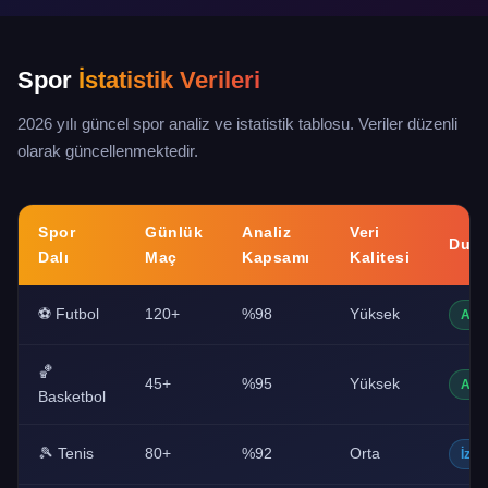
Spor
İstatistik Verileri
2026 yılı güncel spor analiz ve istatistik tablosu. Veriler düzenli
olarak güncellenmektedir.
Spor
Günlük
Analiz
Veri
Dur
Dalı
Maç
Kapsamı
Kalitesi
⚽ Futbol
120+
%98
Yüksek
Akti
🏀
45+
%95
Yüksek
Akti
Basketbol
🎾 Tenis
80+
%92
Orta
İzle