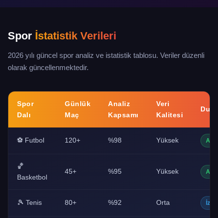
Spor
İstatistik Verileri
2026 yılı güncel spor analiz ve istatistik tablosu. Veriler düzenli
olarak güncellenmektedir.
Spor
Günlük
Analiz
Veri
Dur
Dalı
Maç
Kapsamı
Kalitesi
⚽ Futbol
120+
%98
Yüksek
Akti
🏀
45+
%95
Yüksek
Akti
Basketbol
🎾 Tenis
80+
%92
Orta
İzle