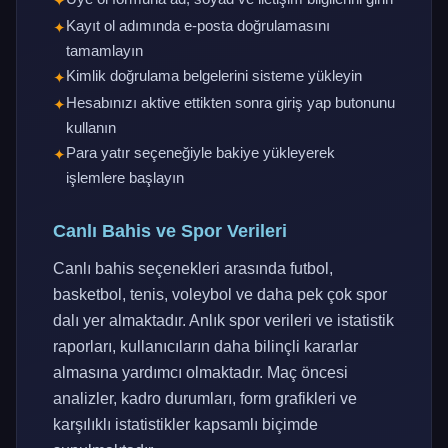
Kayıt ol adımında e-posta doğrulamasını
tamamlayın
Kimlik doğrulama belgelerini sisteme yükleyin
Hesabınızı aktive ettikten sonra giriş yap butonunu
kullanın
Para yatır seçeneğiyle bakiye yükleyerek
işlemlere başlayın
Canlı Bahis ve Spor Verileri
Canlı bahis seçenekleri arasında futbol,
basketbol, tenis, voleybol ve daha pek çok spor
dalı yer almaktadır. Anlık spor verileri ve istatistik
raporları, kullanıcıların daha bilinçli kararlar
almasına yardımcı olmaktadır. Maç öncesi
analizler, kadro durumları, form grafikleri ve
karşılıklı istatistikler kapsamlı biçimde