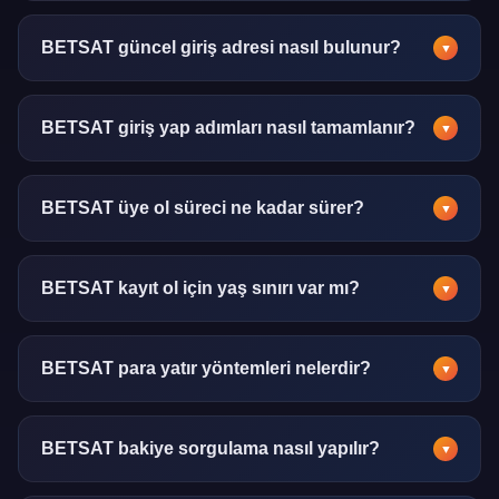
Kapsamlı spor analizi, istatistik ve güncel rehber içerikleri
sunan bir bilgi platformudur. Kullanıcılara doğrulanmış
BETSAT güncel giriş adresi nasıl bulunur?
▼
veriler eşliğinde yönlendirme sağlar.
Güncel adres bilgisi için bu rehber sayfası düzenli olarak
güncellenmektedir. Sayfayı yer imlerinize ekleyerek hızlı
BETSAT giriş yap adımları nasıl tamamlanır?
▼
ulaşım sağlayabilirsiniz.
Kullanıcı adı ve şifrenizi girerek giriş yap butonuna tıklayın.
İki faktörlü doğrulama aktifse SMS kodunu da girmeniz
BETSAT üye ol süreci ne kadar sürer?
▼
gerekecektir.
Üye ol işlemi ortalama 3-5 dakika içinde
tamamlanmaktadır. E-posta doğrulaması anlık olarak
BETSAT kayıt ol için yaş sınırı var mı?
▼
gerçekleştirilir.
Kayıt ol işlemi için 18 yaş ve üzeri olmak zorunludur. Yaş
doğrulaması kimlik belgesi ile gerçekleştirilmektedir.
BETSAT para yatır yöntemleri nelerdir?
▼
Banka havalesi, kredi kartı, e-cüzdan ve kripto para gibi
çeşitli para yatır yöntemleri desteklenmektedir. Her
BETSAT bakiye sorgulama nasıl yapılır?
▼
yöntemin minimum limiti farklılık gösterebilir.
Hesap panelindeki bakiye bölümünden anlık durum