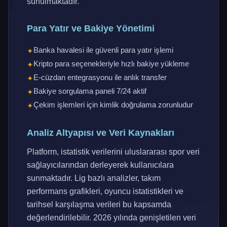
sunulmaktadır.
Para Yatır ve Bakiye Yönetimi
Banka havalesi ile güvenli para yatır işlemi
Kripto para seçenekleriyle hızlı bakiye yükleme
E-cüzdan entegrasyonu ile anlık transfer
Bakiye sorgulama paneli 7/24 aktif
Çekim işlemleri için kimlik doğrulama zorunludur
Analiz Altyapısı ve Veri Kaynakları
Platform, istatistik verilerini uluslararası spor veri
sağlayıcılarından derleyerek kullanıcılara
sunmaktadır. Lig bazlı analizler, takım
performans grafikleri, oyuncu istatistikleri ve
tarihsel karşılaşma verileri bu kapsamda
değerlendirilebilir. 2026 yılında genişletilen veri