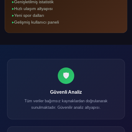
Genişletilmiş istatistik
Hızlı ulaşım altyapısı
Yeni spor dalları
Gelişmiş kullanıcı paneli
🛡️
Güvenli Analiz
Tüm veriler bağımsız kaynaklardan doğrulanarak
sunulmaktadır. Güvenilir analiz altyapısı.