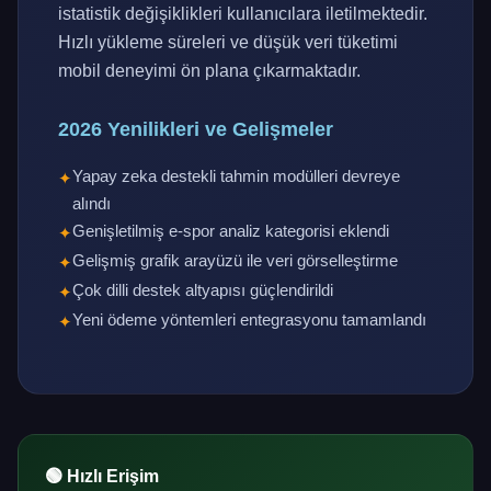
istatistik değişiklikleri kullanıcılara iletilmektedir.
Hızlı yükleme süreleri ve düşük veri tüketimi
mobil deneyimi ön plana çıkarmaktadır.
2026 Yenilikleri ve Gelişmeler
Yapay zeka destekli tahmin modülleri devreye
alındı
Genişletilmiş e-spor analiz kategorisi eklendi
Gelişmiş grafik arayüzü ile veri görselleştirme
Çok dilli destek altyapısı güçlendirildi
Yeni ödeme yöntemleri entegrasyonu tamamlandı
🟢 Hızlı Erişim