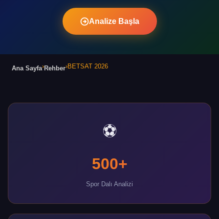
Analize Başla
›
›
BETSAT 2026
Ana Sayfa
Rehber
⚽
500+
Spor Dalı Analizi