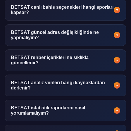
görüntülenebilir. İşlem geçmişi de aynı ekrandan takip
BETSAT canlı bahis seçenekleri hangi sporları
▼
kapsar?
edilebilmektedir.
Futbol, basketbol, tenis, voleybol, hokey ve e-spor dahil
olmak üzere pek çok spor dalında canlı bahis imkânı
BETSAT güncel adres değişikliğinde ne
▼
yapmalıyım?
sunulmaktadır.
Güncel adres değişikliklerinde bu rehber sayfasını kontrol
etmeniz yeterlidir. Ayrıca bildirim aboneliği ile otomatik bilgi
BETSAT rehber içerikleri ne sıklıkla
▼
güncellenir?
alabilirsiniz.
Bu bilgi platformu içerikleri haftalık olarak gözden
geçirilmekte, önemli değişikliklerde anında güncelleme
BETSAT analiz verileri hangi kaynaklardan
▼
derlenir?
yapılmaktadır.
Spor verileri uluslararası veri sağlayıcılarından, resmi lig
istatistik portallarından ve bağımsız analiz kuruluşlarından
BETSAT istatistik raporlarını nasıl
▼
yorumlamalıyım?
derlenmektedir.
Tablolar ve grafikler sezgisel biçimde tasarlanmıştır. Her