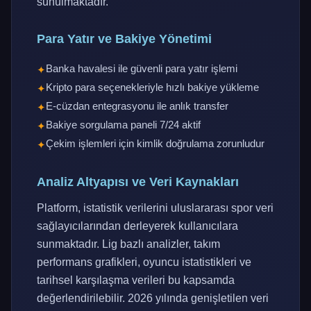
sunulmaktadır.
Para Yatır ve Bakiye Yönetimi
Banka havalesi ile güvenli para yatır işlemi
Kripto para seçenekleriyle hızlı bakiye yükleme
E-cüzdan entegrasyonu ile anlık transfer
Bakiye sorgulama paneli 7/24 aktif
Çekim işlemleri için kimlik doğrulama zorunludur
Analiz Altyapısı ve Veri Kaynakları
Platform, istatistik verilerini uluslararası spor veri
sağlayıcılarından derleyerek kullanıcılara
sunmaktadır. Lig bazlı analizler, takım
performans grafikleri, oyuncu istatistikleri ve
tarihsel karşılaşma verileri bu kapsamda
değerlendirilebilir. 2026 yılında genişletilen veri