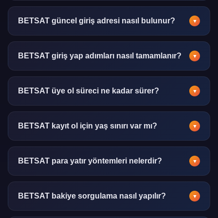
Kapsamlı spor analizi, istatistik ve güncel rehber içerikleri
sunan bir bilgi platformudur. Kullanıcılara doğrulanmış
BETSAT güncel giriş adresi nasıl bulunur?
▼
veriler eşliğinde yönlendirme sağlar.
Güncel adres bilgisi için bu rehber sayfası düzenli olarak
güncellenmektedir. Sayfayı yer imlerinize ekleyerek hızlı
BETSAT giriş yap adımları nasıl tamamlanır?
▼
ulaşım sağlayabilirsiniz.
Kullanıcı adı ve şifrenizi girerek giriş yap butonuna tıklayın.
İki faktörlü doğrulama aktifse SMS kodunu da girmeniz
BETSAT üye ol süreci ne kadar sürer?
▼
gerekecektir.
Üye ol işlemi ortalama 3-5 dakika içinde
tamamlanmaktadır. E-posta doğrulaması anlık olarak
BETSAT kayıt ol için yaş sınırı var mı?
▼
gerçekleştirilir.
Kayıt ol işlemi için 18 yaş ve üzeri olmak zorunludur. Yaş
doğrulaması kimlik belgesi ile gerçekleştirilmektedir.
BETSAT para yatır yöntemleri nelerdir?
▼
Banka havalesi, kredi kartı, e-cüzdan ve kripto para gibi
çeşitli para yatır yöntemleri desteklenmektedir. Her
BETSAT bakiye sorgulama nasıl yapılır?
▼
yöntemin minimum limiti farklılık gösterebilir.
Hesap panelindeki bakiye bölümünden anlık durum