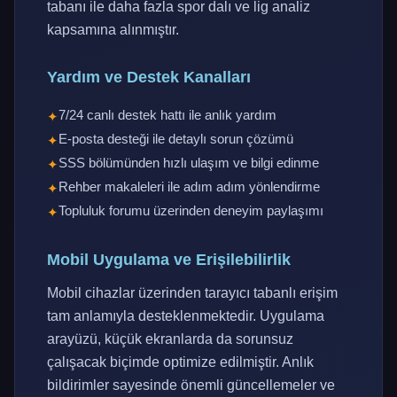
tabanı ile daha fazla spor dalı ve lig analiz
kapsamına alınmıştır.
Yardım ve Destek Kanalları
7/24 canlı destek hattı ile anlık yardım
E-posta desteği ile detaylı sorun çözümü
SSS bölümünden hızlı ulaşım ve bilgi edinme
Rehber makaleleri ile adım adım yönlendirme
Topluluk forumu üzerinden deneyim paylaşımı
Mobil Uygulama ve Erişilebilirlik
Mobil cihazlar üzerinden tarayıcı tabanlı erişim
tam anlamıyla desteklenmektedir. Uygulama
arayüzü, küçük ekranlarda da sorunsuz
çalışacak biçimde optimize edilmiştir. Anlık
bildirimler sayesinde önemli güncellemeler ve