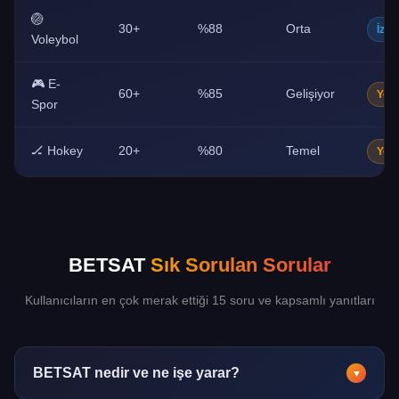
🏐
30+
%88
Orta
İzle
Voleybol
🎮 E-
60+
%85
Gelişiyor
Yeni
Spor
🏒 Hokey
20+
%80
Temel
Yeni
BETSAT
Sık Sorulan Sorular
Kullanıcıların en çok merak ettiği 15 soru ve kapsamlı yanıtları
BETSAT nedir ve ne işe yarar?
▼