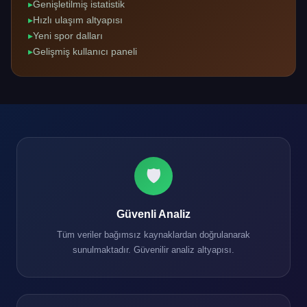
Genişletilmiş istatistik
Hızlı ulaşım altyapısı
Yeni spor dalları
Gelişmiş kullanıcı paneli
🛡️
Güvenli Analiz
Tüm veriler bağımsız kaynaklardan doğrulanarak
sunulmaktadır. Güvenilir analiz altyapısı.