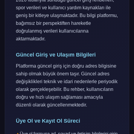
spor verileri ve kullanıcı yardım kaynakları ile
geniş bir kitleye ulaşmaktadır. Bu bilgi platformu,
bağımsız bir perspektiften hareketle
doğrulanmış verileri kullanıcılarına
aktarmaktadır.
Güncel Giriş ve Ulaşım Bilgileri
Platforma güncel giriş için doğru adres bilgisine
sahip olmak büyük önem taşır. Güncel adres
değişiklikleri teknik ve idari nedenlerle periyodik
olarak gerçekleşebilir. Bu rehber, kullanıcıların
doğru ve hızlı ulaşım sağlaması amacıyla
düzenli olarak güncellenmektedir.
Üye Ol ve Kayıt Ol Süreci
Üye ol formuna ad, soyad ve iletişim bilgilerini girin