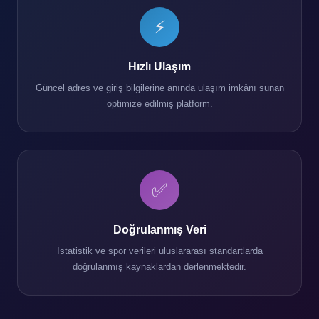
⚡
Hızlı Ulaşım
Güncel adres ve giriş bilgilerine anında ulaşım imkânı sunan
optimize edilmiş platform.
✅
Doğrulanmış Veri
İstatistik ve spor verileri uluslararası standartlarda
doğrulanmış kaynaklardan derlenmektedir.