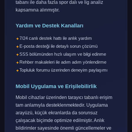
tabanı ile daha fazla spor dalı ve lig analiz
kapsamına alınmıştır.
Yardım ve Destek Kanalları
7/24 canlı destek hattı ile anlık yardım
E-posta desteği ile detaylı sorun çözümü
SSS bölümünden hızlı ulaşım ve bilgi edinme
Rehber makaleleri ile adım adım yönlendirme
Topluluk forumu üzerinden deneyim paylaşımı
Mobil Uygulama ve Erişilebilirlik
Mobil cihazlar üzerinden tarayıcı tabanlı erişim
tam anlamıyla desteklenmektedir. Uygulama
arayüzü, küçük ekranlarda da sorunsuz
çalışacak biçimde optimize edilmiştir. Anlık
bildirimler sayesinde önemli güncellemeler ve