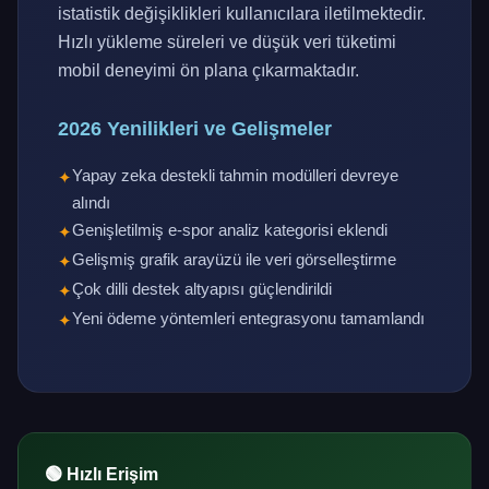
istatistik değişiklikleri kullanıcılara iletilmektedir.
Hızlı yükleme süreleri ve düşük veri tüketimi
mobil deneyimi ön plana çıkarmaktadır.
2026 Yenilikleri ve Gelişmeler
Yapay zeka destekli tahmin modülleri devreye
alındı
Genişletilmiş e-spor analiz kategorisi eklendi
Gelişmiş grafik arayüzü ile veri görselleştirme
Çok dilli destek altyapısı güçlendirildi
Yeni ödeme yöntemleri entegrasyonu tamamlandı
🟢 Hızlı Erişim