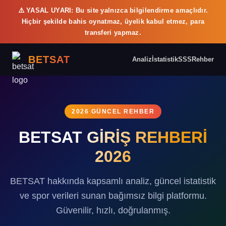
⚠️ YASAL UYARI: Bu site yalnızca bilgilendirme amaçlıdır.
Hiçbir şekilde bahis oynatmaz, üyelik kabul etmez, para
transferi yapmaz.
BETSAT
Analiz
İstatistik
SSS
Rehber
2026 GÜNCEL REHBER
BETSAT GİRİŞ REHBERİ
2026
BETSAT hakkında kapsamlı analiz, güncel istatistik
ve spor verileri sunan bağımsız bilgi platformu.
Güvenilir, hızlı, doğrulanmış.