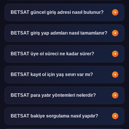
Kapsamlı spor analizi, istatistik ve güncel rehber içerikleri
sunan bir bilgi platformudur. Kullanıcılara doğrulanmış
BETSAT güncel giriş adresi nasıl bulunur?
▼
veriler eşliğinde yönlendirme sağlar.
Güncel adres bilgisi için bu rehber sayfası düzenli olarak
güncellenmektedir. Sayfayı yer imlerinize ekleyerek hızlı
BETSAT giriş yap adımları nasıl tamamlanır?
▼
ulaşım sağlayabilirsiniz.
Kullanıcı adı ve şifrenizi girerek giriş yap butonuna tıklayın.
İki faktörlü doğrulama aktifse SMS kodunu da girmeniz
BETSAT üye ol süreci ne kadar sürer?
▼
gerekecektir.
Üye ol işlemi ortalama 3-5 dakika içinde
tamamlanmaktadır. E-posta doğrulaması anlık olarak
BETSAT kayıt ol için yaş sınırı var mı?
▼
gerçekleştirilir.
Kayıt ol işlemi için 18 yaş ve üzeri olmak zorunludur. Yaş
doğrulaması kimlik belgesi ile gerçekleştirilmektedir.
BETSAT para yatır yöntemleri nelerdir?
▼
Banka havalesi, kredi kartı, e-cüzdan ve kripto para gibi
çeşitli para yatır yöntemleri desteklenmektedir. Her
BETSAT bakiye sorgulama nasıl yapılır?
▼
yöntemin minimum limiti farklılık gösterebilir.
Hesap panelindeki bakiye bölümünden anlık durum