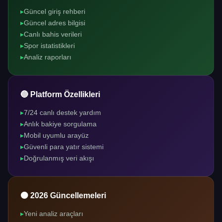
Güncel giriş rehberi
Güncel adres bilgisi
Canlı bahis verileri
Spor istatistikleri
Analiz raporları
🔵 Platform Özellikleri
7/24 canlı destek yardım
Anlık bakiye sorgulama
Mobil uyumlu arayüz
Güvenli para yatır sistemi
Doğrulanmış veri akışı
🟠 2026 Güncellemeleri
Yeni analiz araçları