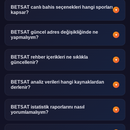
görüntülenebilir. İşlem geçmişi de aynı ekrandan takip
BETSAT canlı bahis seçenekleri hangi sporları
▼
kapsar?
edilebilmektedir.
Futbol, basketbol, tenis, voleybol, hokey ve e-spor dahil
olmak üzere pek çok spor dalında canlı bahis imkânı
BETSAT güncel adres değişikliğinde ne
▼
yapmalıyım?
sunulmaktadır.
Güncel adres değişikliklerinde bu rehber sayfasını kontrol
etmeniz yeterlidir. Ayrıca bildirim aboneliği ile otomatik bilgi
BETSAT rehber içerikleri ne sıklıkla
▼
güncellenir?
alabilirsiniz.
Bu bilgi platformu içerikleri haftalık olarak gözden
geçirilmekte, önemli değişikliklerde anında güncelleme
BETSAT analiz verileri hangi kaynaklardan
▼
derlenir?
yapılmaktadır.
Spor verileri uluslararası veri sağlayıcılarından, resmi lig
istatistik portallarından ve bağımsız analiz kuruluşlarından
BETSAT istatistik raporlarını nasıl
▼
yorumlamalıyım?
derlenmektedir.
Tablolar ve grafikler sezgisel biçimde tasarlanmıştır. Her