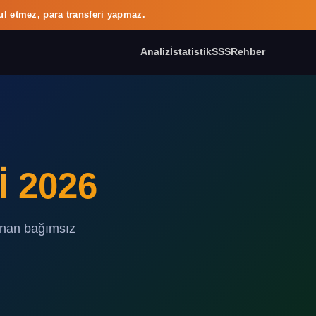
ul etmez, para transferi yapmaz.
Analiz
İstatistik
SSS
Rehber
 2026
sunan bağımsız