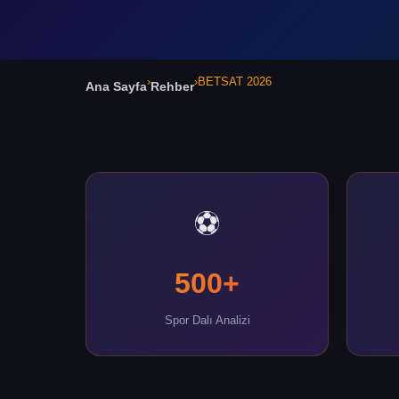
›
›
BETSAT 2026
Ana Sayfa
Rehber
⚽
500+
Spor Dalı Analizi