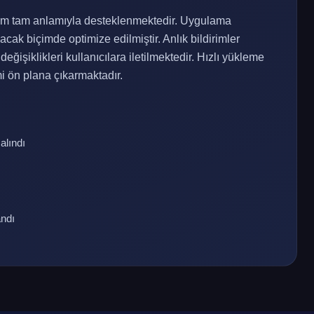
rişim tam anlamıyla desteklenmektedir. Uygulama
ak biçimde optimize edilmiştir. Anlık bildirimler
eğişiklikleri kullanıcılara iletilmektedir. Hızlı yükleme
i ön plana çıkarmaktadır.
alındı
ndı