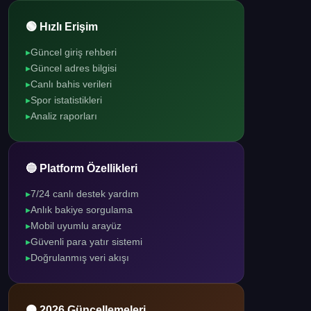
🟢 Hızlı Erişim
Güncel giriş rehberi
Güncel adres bilgisi
Canlı bahis verileri
Spor istatistikleri
Analiz raporları
🔵 Platform Özellikleri
7/24 canlı destek yardım
Anlık bakiye sorgulama
Mobil uyumlu arayüz
Güvenli para yatır sistemi
Doğrulanmış veri akışı
🟠 2026 Güncellemeleri