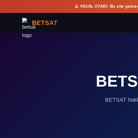
⚠️ YASAL UYARI: Bu site yalnızc
BETSAT
BETS
BETSAT hakkın