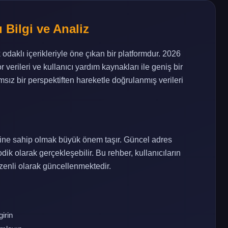
Bilgi ve Analiz
odaklı içerikleriyle öne çıkan bir platformdur. 2026
r verileri ve kullanıcı yardım kaynakları ile geniş bir
msız bir perspektiften hareketle doğrulanmış verileri
isine sahip olmak büyük önem taşır. Güncel adres
odik olarak gerçekleşebilir. Bu rehber, kullanıcıların
zenli olarak güncellenmektedir.
girin