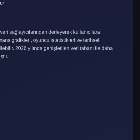
ur
r veri sağlayıcılarından derleyerek kullanıcılara
ans grafikleri, oyuncu istatistikleri ve tarihsel
bilir. 2026 yılında genişletilen veri tabanı ile daha
tır.