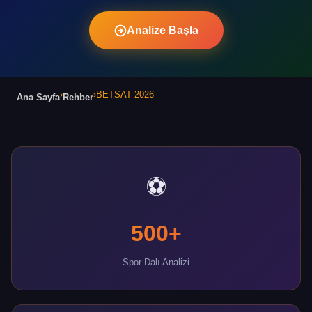
Analize Başla
›
›
BETSAT 2026
Ana Sayfa
Rehber
⚽
500+
Spor Dalı Analizi