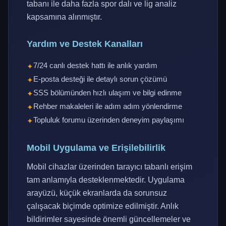
tabanı ile daha fazla spor dalı ve lig analiz
kapsamına alınmıştır.
Yardım ve Destek Kanalları
7/24 canlı destek hattı ile anlık yardım
E-posta desteği ile detaylı sorun çözümü
SSS bölümünden hızlı ulaşım ve bilgi edinme
Rehber makaleleri ile adım adım yönlendirme
Topluluk forumu üzerinden deneyim paylaşımı
Mobil Uygulama ve Erişilebilirlik
Mobil cihazlar üzerinden tarayıcı tabanlı erişim
tam anlamıyla desteklenmektedir. Uygulama
arayüzü, küçük ekranlarda da sorunsuz
çalışacak biçimde optimize edilmiştir. Anlık
bildirimler sayesinde önemli güncellemeler ve