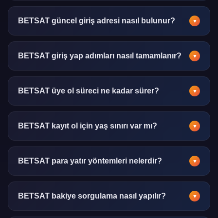
Kapsamlı spor analizi, istatistik ve güncel rehber içerikleri
sunan bir bilgi platformudur. Kullanıcılara doğrulanmış
BETSAT güncel giriş adresi nasıl bulunur?
▼
veriler eşliğinde yönlendirme sağlar.
Güncel adres bilgisi için bu rehber sayfası düzenli olarak
güncellenmektedir. Sayfayı yer imlerinize ekleyerek hızlı
BETSAT giriş yap adımları nasıl tamamlanır?
▼
ulaşım sağlayabilirsiniz.
Kullanıcı adı ve şifrenizi girerek giriş yap butonuna tıklayın.
İki faktörlü doğrulama aktifse SMS kodunu da girmeniz
BETSAT üye ol süreci ne kadar sürer?
▼
gerekecektir.
Üye ol işlemi ortalama 3-5 dakika içinde
tamamlanmaktadır. E-posta doğrulaması anlık olarak
BETSAT kayıt ol için yaş sınırı var mı?
▼
gerçekleştirilir.
Kayıt ol işlemi için 18 yaş ve üzeri olmak zorunludur. Yaş
doğrulaması kimlik belgesi ile gerçekleştirilmektedir.
BETSAT para yatır yöntemleri nelerdir?
▼
Banka havalesi, kredi kartı, e-cüzdan ve kripto para gibi
çeşitli para yatır yöntemleri desteklenmektedir. Her
BETSAT bakiye sorgulama nasıl yapılır?
▼
yöntemin minimum limiti farklılık gösterebilir.
Hesap panelindeki bakiye bölümünden anlık durum