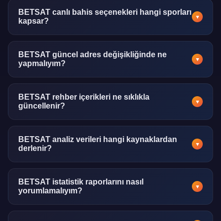
görüntülenebilir. İşlem geçmişi de aynı ekrandan takip
BETSAT canlı bahis seçenekleri hangi sporları
▼
kapsar?
edilebilmektedir.
Futbol, basketbol, tenis, voleybol, hokey ve e-spor dahil
olmak üzere pek çok spor dalında canlı bahis imkânı
BETSAT güncel adres değişikliğinde ne
▼
yapmalıyım?
sunulmaktadır.
Güncel adres değişikliklerinde bu rehber sayfasını kontrol
etmeniz yeterlidir. Ayrıca bildirim aboneliği ile otomatik bilgi
BETSAT rehber içerikleri ne sıklıkla
▼
güncellenir?
alabilirsiniz.
Bu bilgi platformu içerikleri haftalık olarak gözden
geçirilmekte, önemli değişikliklerde anında güncelleme
BETSAT analiz verileri hangi kaynaklardan
▼
derlenir?
yapılmaktadır.
Spor verileri uluslararası veri sağlayıcılarından, resmi lig
istatistik portallarından ve bağımsız analiz kuruluşlarından
BETSAT istatistik raporlarını nasıl
▼
yorumlamalıyım?
derlenmektedir.
Tablolar ve grafikler sezgisel biçimde tasarlanmıştır. Her