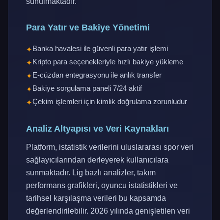
sunulmaktadır.
Para Yatır ve Bakiye Yönetimi
Banka havalesi ile güvenli para yatır işlemi
Kripto para seçenekleriyle hızlı bakiye yükleme
E-cüzdan entegrasyonu ile anlık transfer
Bakiye sorgulama paneli 7/24 aktif
Çekim işlemleri için kimlik doğrulama zorunludur
Analiz Altyapısı ve Veri Kaynakları
Platform, istatistik verilerini uluslararası spor veri
sağlayıcılarından derleyerek kullanıcılara
sunmaktadır. Lig bazlı analizler, takım
performans grafikleri, oyuncu istatistikleri ve
tarihsel karşılaşma verileri bu kapsamda
değerlendirilebilir. 2026 yılında genişletilen veri