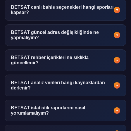
görüntülenebilir. İşlem geçmişi de aynı ekrandan takip
BETSAT canlı bahis seçenekleri hangi sporları
▼
kapsar?
edilebilmektedir.
Futbol, basketbol, tenis, voleybol, hokey ve e-spor dahil
olmak üzere pek çok spor dalında canlı bahis imkânı
BETSAT güncel adres değişikliğinde ne
▼
yapmalıyım?
sunulmaktadır.
Güncel adres değişikliklerinde bu rehber sayfasını kontrol
etmeniz yeterlidir. Ayrıca bildirim aboneliği ile otomatik bilgi
BETSAT rehber içerikleri ne sıklıkla
▼
güncellenir?
alabilirsiniz.
Bu bilgi platformu içerikleri haftalık olarak gözden
geçirilmekte, önemli değişikliklerde anında güncelleme
BETSAT analiz verileri hangi kaynaklardan
▼
derlenir?
yapılmaktadır.
Spor verileri uluslararası veri sağlayıcılarından, resmi lig
istatistik portallarından ve bağımsız analiz kuruluşlarından
BETSAT istatistik raporlarını nasıl
▼
yorumlamalıyım?
derlenmektedir.
Tablolar ve grafikler sezgisel biçimde tasarlanmıştır. Her