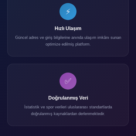
⚡
Hızlı Ulaşım
Güncel adres ve giriş bilgilerine anında ulaşım imkânı sunan
optimize edilmiş platform.
✅
Doğrulanmış Veri
İstatistik ve spor verileri uluslararası standartlarda
doğrulanmış kaynaklardan derlenmektedir.