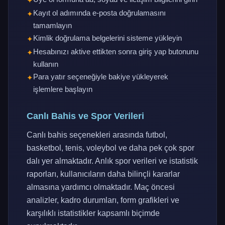
Kayıt ol adımında e-posta doğrulamasını
tamamlayın
Kimlik doğrulama belgelerini sisteme yükleyin
Hesabınızı aktive ettikten sonra giriş yap butonunu
kullanın
Para yatır seçeneğiyle bakiye yükleyerek
işlemlere başlayın
Canlı Bahis ve Spor Verileri
Canlı bahis seçenekleri arasında futbol,
basketbol, tenis, voleybol ve daha pek çok spor
dalı yer almaktadır. Anlık spor verileri ve istatistik
raporları, kullanıcıların daha bilinçli kararlar
almasına yardımcı olmaktadır. Maç öncesi
analizler, kadro durumları, form grafikleri ve
karşılıklı istatistikler kapsamlı biçimde