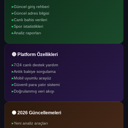
Güncel giriş rehberi
Güncel adres bilgisi
Canlı bahis verileri
Spor istatistikleri
Analiz raporları
🔵 Platform Özellikleri
7/24 canlı destek yardım
Anlık bakiye sorgulama
Mobil uyumlu arayüz
Güvenli para yatır sistemi
Doğrulanmış veri akışı
🟠 2026 Güncellemeleri
Yeni analiz araçları