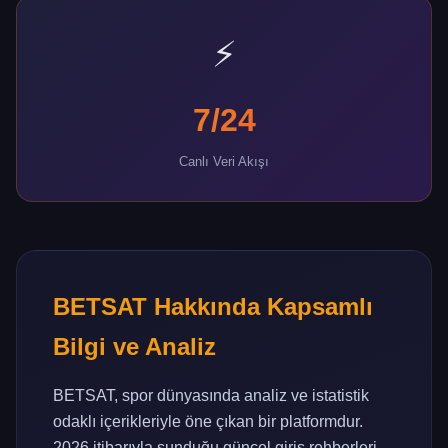
⚡
7/24
Canlı Veri Akışı
BETSAT Hakkında Kapsamlı
Bilgi ve Analiz
BETSAT, spor dünyasında analiz ve istatistik
odaklı içerikleriyle öne çıkan bir platformdur.
2026 itibarıyla sunduğu güncel giriş rehberleri,