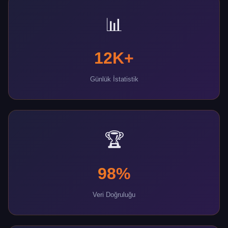
📊
12K+
Günlük İstatistik
🏆
98%
Veri Doğruluğu