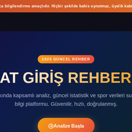
a bilgilendirme amaçlıdır. Hiçbir şekilde bahis oynatmaz, üyelik kab
2026 GÜNCEL REHBER
AT GİRİŞ REHBERİ
da kapsamlı analiz, güncel istatistik ve spor verileri 
bilgi platformu. Güvenilir, hızlı, doğrulanmış.
Analize Başla