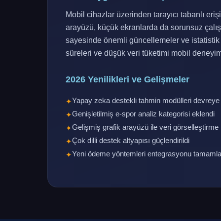
Mobil cihazlar üzerinden tarayıcı tabanlı e
arayüzü, küçük ekranlarda da sorunsuz çalışac
sayesinde önemli güncellemeler ve istatistik d
süreleri ve düşük veri tüketimi mobil deneyim
2026 Yenilikleri ve Gelişmeler
Yapay zeka destekli tahmin modülleri devreye 
Genişletilmiş e-spor analiz kategorisi eklendi
Gelişmiş grafik arayüzü ile veri görselleştirme
Çok dilli destek altyapısı güçlendirildi
Yeni ödeme yöntemleri entegrasyonu tamamla