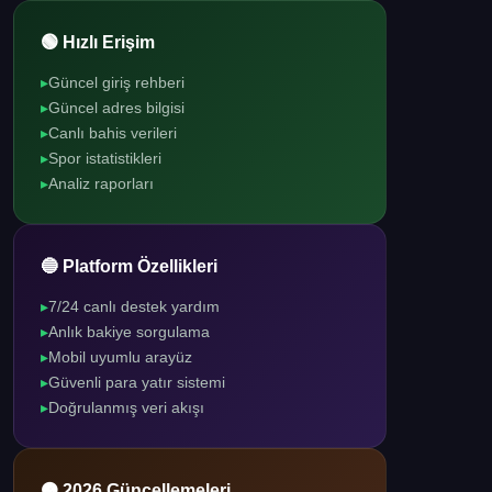
🟢 Hızlı Erişim
Güncel giriş rehberi
Güncel adres bilgisi
Canlı bahis verileri
Spor istatistikleri
Analiz raporları
🔵 Platform Özellikleri
7/24 canlı destek yardım
Anlık bakiye sorgulama
Mobil uyumlu arayüz
Güvenli para yatır sistemi
Doğrulanmış veri akışı
🟠 2026 Güncellemeleri