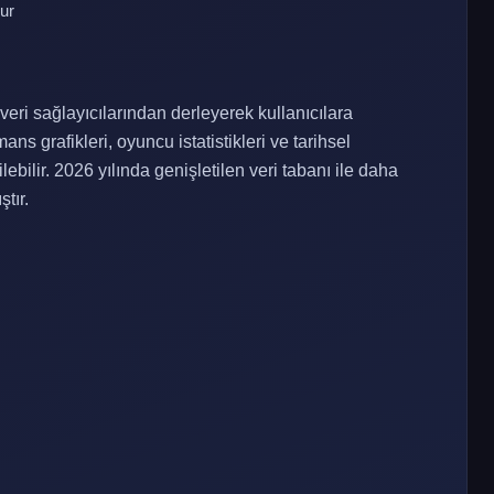
ur
r veri sağlayıcılarından derleyerek kullanıcılara
ans grafikleri, oyuncu istatistikleri ve tarihsel
bilir. 2026 yılında genişletilen veri tabanı ile daha
tır.