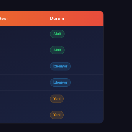
tesi
Durum
Aktif
Aktif
İzleniyor
İzleniyor
Yeni
Yeni