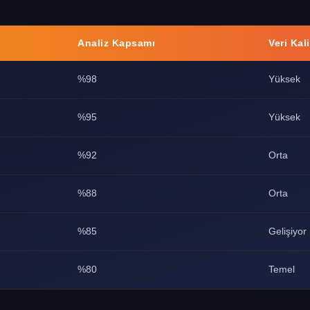
Analiz Kapsamı
Veri Kali
%98
Yüksek
%95
Yüksek
%92
Orta
%88
Orta
%85
Gelişiyor
%80
Temel