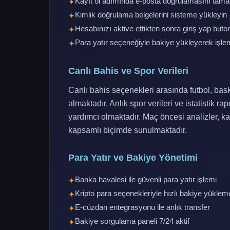
Kayıt ol adımında e-posta doğrulamasını tam
Kimlik doğrulama belgelerini sisteme yükleyin
Hesabınızı aktive ettikten sonra giriş yap buto
Para yatır seçeneğiyle bakiye yükleyerek işle
Canlı Bahis ve Spor Verileri
Canlı bahis seçenekleri arasında futbol, bask
almaktadır. Anlık spor verileri ve istatistik ra
yardımcı olmaktadır. Maç öncesi analizler, kadro
kapsamlı biçimde sunulmaktadır.
Para Yatır ve Bakiye Yönetimi
Banka havalesi ile güvenli para yatır işlemi
Kripto para seçenekleriyle hızlı bakiye yüklem
E-cüzdan entegrasyonu ile anlık transfer
Bakiye sorgulama paneli 7/24 aktif