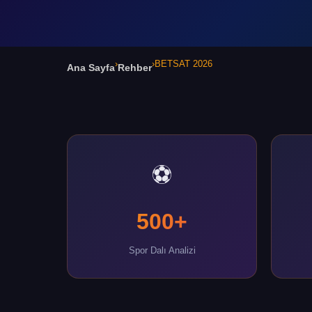
›
›
BETSAT 2026
Ana Sayfa
Rehber
⚽
500+
Spor Dalı Analizi