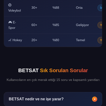
🏐
30+
%88
Orta
İzle
Voleybol
🎮 E-
60+
%85
Gelişiyor
Yeni
Spor
🏒 Hokey
20+
%80
Temel
Yeni
BETSAT
Sık Sorulan Sorular
Kullanıcıların en çok merak ettiği 15 soru ve kapsamlı yanıtları
BETSAT nedir ve ne işe yarar?
▼