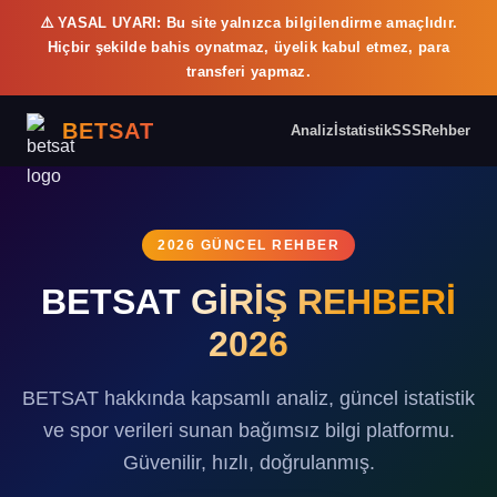
⚠️ YASAL UYARI: Bu site yalnızca bilgilendirme amaçlıdır.
Hiçbir şekilde bahis oynatmaz, üyelik kabul etmez, para
transferi yapmaz.
BETSAT
Analiz
İstatistik
SSS
Rehber
2026 GÜNCEL REHBER
BETSAT GİRİŞ REHBERİ
2026
BETSAT hakkında kapsamlı analiz, güncel istatistik
ve spor verileri sunan bağımsız bilgi platformu.
Güvenilir, hızlı, doğrulanmış.