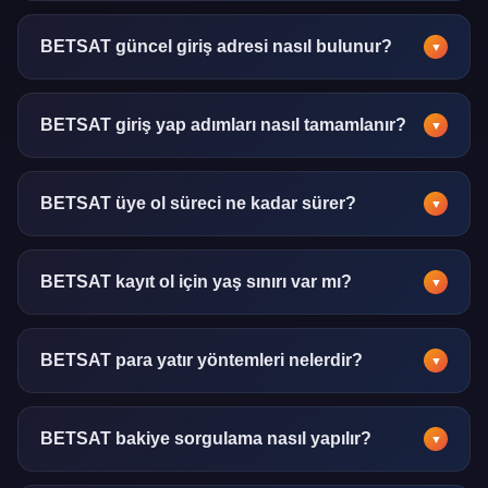
Kapsamlı spor analizi, istatistik ve güncel rehber içerikleri
sunan bir bilgi platformudur. Kullanıcılara doğrulanmış
BETSAT güncel giriş adresi nasıl bulunur?
▼
veriler eşliğinde yönlendirme sağlar.
Güncel adres bilgisi için bu rehber sayfası düzenli olarak
güncellenmektedir. Sayfayı yer imlerinize ekleyerek hızlı
BETSAT giriş yap adımları nasıl tamamlanır?
▼
ulaşım sağlayabilirsiniz.
Kullanıcı adı ve şifrenizi girerek giriş yap butonuna tıklayın.
İki faktörlü doğrulama aktifse SMS kodunu da girmeniz
BETSAT üye ol süreci ne kadar sürer?
▼
gerekecektir.
Üye ol işlemi ortalama 3-5 dakika içinde
tamamlanmaktadır. E-posta doğrulaması anlık olarak
BETSAT kayıt ol için yaş sınırı var mı?
▼
gerçekleştirilir.
Kayıt ol işlemi için 18 yaş ve üzeri olmak zorunludur. Yaş
doğrulaması kimlik belgesi ile gerçekleştirilmektedir.
BETSAT para yatır yöntemleri nelerdir?
▼
Banka havalesi, kredi kartı, e-cüzdan ve kripto para gibi
çeşitli para yatır yöntemleri desteklenmektedir. Her
BETSAT bakiye sorgulama nasıl yapılır?
▼
yöntemin minimum limiti farklılık gösterebilir.
Hesap panelindeki bakiye bölümünden anlık durum