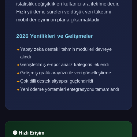
istatistik değişiklikleri kullanıcılara iletilmektedir.
Hızlı yükleme süreleri ve düşük veri tüketimi
mobil deneyimi ön plana çıkarmaktadır.
2026 Yenilikleri ve Gelişmeler
Yapay zeka destekli tahmin modülleri devreye
alındı
Genişletilmiş e-spor analiz kategorisi eklendi
Gelişmiş grafik arayüzü ile veri görselleştirme
Çok dilli destek altyapısı güçlendirildi
Yeni ödeme yöntemleri entegrasyonu tamamlandı
🟢 Hızlı Erişim