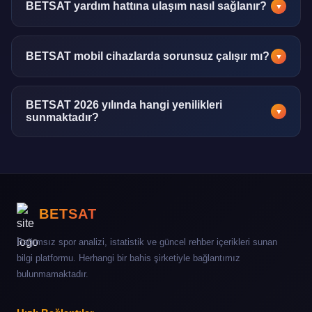
raporun altında açıklama notları ve okuma kılavuzu
BETSAT yardım hattına ulaşım nasıl sağlanır?
▼
bulunmaktadır.
7/24 aktif canlı destek hattı, e-posta kanalı ve SSS bölümü
üzerinden yardım alınabilir. Ortalama yanıt süresi 5
BETSAT mobil cihazlarda sorunsuz çalışır mı?
▼
dakikanın altındadır.
Tüm modern mobil tarayıcılar ve işletim sistemleriyle tam
uyumludur. Uygulama ayrıca iOS ve Android
BETSAT 2026 yılında hangi yenilikleri
▼
sunmaktadır?
platformlarında da mevcuttur.
2026 itibarıyla yapay zeka destekli analiz modülleri,
genişletilmiş e-spor verileri, çok dilli destek ve yeni ödeme
entegrasyonları hayata geçirilmiştir.
BETSAT
Bağımsız spor analizi, istatistik ve güncel rehber içerikleri sunan
bilgi platformu. Herhangi bir bahis şirketiyle bağlantımız
bulunmamaktadır.