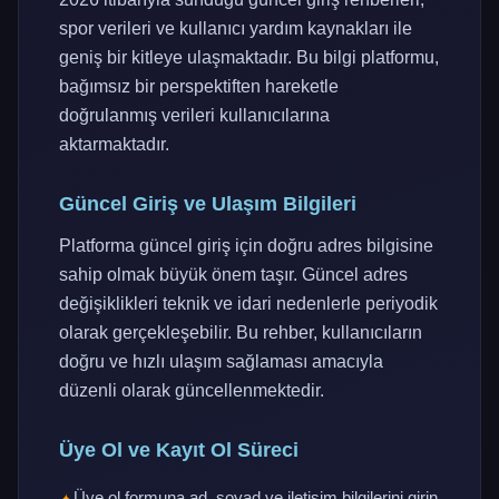
spor verileri ve kullanıcı yardım kaynakları ile
geniş bir kitleye ulaşmaktadır. Bu bilgi platformu,
bağımsız bir perspektiften hareketle
doğrulanmış verileri kullanıcılarına
aktarmaktadır.
Güncel Giriş ve Ulaşım Bilgileri
Platforma güncel giriş için doğru adres bilgisine
sahip olmak büyük önem taşır. Güncel adres
değişiklikleri teknik ve idari nedenlerle periyodik
olarak gerçekleşebilir. Bu rehber, kullanıcıların
doğru ve hızlı ulaşım sağlaması amacıyla
düzenli olarak güncellenmektedir.
Üye Ol ve Kayıt Ol Süreci
Üye ol formuna ad, soyad ve iletişim bilgilerini girin