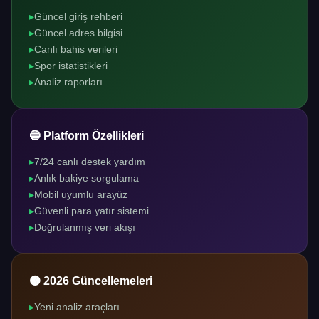
Güncel giriş rehberi
Güncel adres bilgisi
Canlı bahis verileri
Spor istatistikleri
Analiz raporları
🔵 Platform Özellikleri
7/24 canlı destek yardım
Anlık bakiye sorgulama
Mobil uyumlu arayüz
Güvenli para yatır sistemi
Doğrulanmış veri akışı
🟠 2026 Güncellemeleri
Yeni analiz araçları