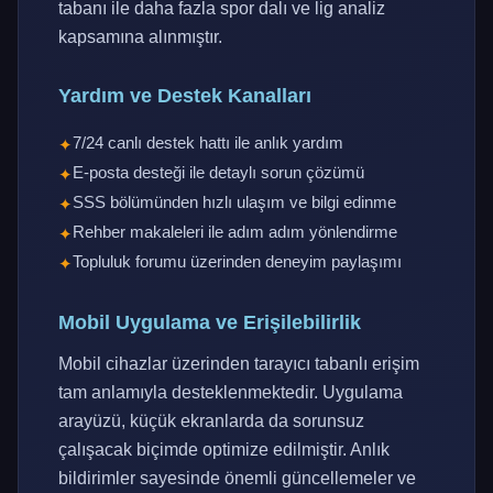
tabanı ile daha fazla spor dalı ve lig analiz
kapsamına alınmıştır.
Yardım ve Destek Kanalları
7/24 canlı destek hattı ile anlık yardım
E-posta desteği ile detaylı sorun çözümü
SSS bölümünden hızlı ulaşım ve bilgi edinme
Rehber makaleleri ile adım adım yönlendirme
Topluluk forumu üzerinden deneyim paylaşımı
Mobil Uygulama ve Erişilebilirlik
Mobil cihazlar üzerinden tarayıcı tabanlı erişim
tam anlamıyla desteklenmektedir. Uygulama
arayüzü, küçük ekranlarda da sorunsuz
çalışacak biçimde optimize edilmiştir. Anlık
bildirimler sayesinde önemli güncellemeler ve