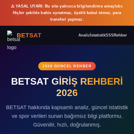
⚠️ YASAL UYARI: Bu site yalnızca bilgilendirme amaçlıdır.
Hiçbir şekilde bahis oynatmaz, üyelik kabul etmez, para
transferi yapmaz.
BETSAT
Analiz
İstatistik
SSS
Rehber
2026 GÜNCEL REHBER
BETSAT GİRİŞ REHBERİ
2026
BETSAT hakkında kapsamlı analiz, güncel istatistik
ve spor verileri sunan bağımsız bilgi platformu.
Güvenilir, hızlı, doğrulanmış.