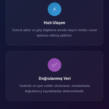
⚡
Hızlı Ulaşım
Güncel adres ve giriş bilgilerine anında ulaşım imkânı sunan
optimize edilmiş platform.
✅
Doğrulanmış Veri
İstatistik ve spor verileri uluslararası standartlarda
doğrulanmış kaynaklardan derlenmektedir.