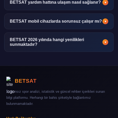
raporun altında açıklama notları ve okuma kılavuzu
BETSAT yardım hattına ulaşım nasıl sağlanır?
▼
bulunmaktadır.
7/24 aktif canlı destek hattı, e-posta kanalı ve SSS bölümü
üzerinden yardım alınabilir. Ortalama yanıt süresi 5
BETSAT mobil cihazlarda sorunsuz çalışır mı?
▼
dakikanın altındadır.
Tüm modern mobil tarayıcılar ve işletim sistemleriyle tam
uyumludur. Uygulama ayrıca iOS ve Android
BETSAT 2026 yılında hangi yenilikleri
▼
sunmaktadır?
platformlarında da mevcuttur.
2026 itibarıyla yapay zeka destekli analiz modülleri,
genişletilmiş e-spor verileri, çok dilli destek ve yeni ödeme
entegrasyonları hayata geçirilmiştir.
BETSAT
Bağımsız spor analizi, istatistik ve güncel rehber içerikleri sunan
bilgi platformu. Herhangi bir bahis şirketiyle bağlantımız
bulunmamaktadır.