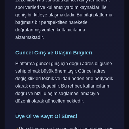
spor verileri ve kullanıcı yardım kaynakları ile
geniş bir kitleye ulaşmaktadır. Bu bilgi platformu,
bağımsız bir perspektiften hareketle
doğrulanmış verileri kullanıcılarına
aktarmaktadır.
Güncel Giriş ve Ulaşım Bilgileri
Platforma güncel giriş için doğru adres bilgisine
sahip olmak büyük önem taşır. Güncel adres
değişiklikleri teknik ve idari nedenlerle periyodik
olarak gerçekleşebilir. Bu rehber, kullanıcıların
doğru ve hızlı ulaşım sağlaması amacıyla
düzenli olarak güncellenmektedir.
Üye Ol ve Kayıt Ol Süreci
Üye ol formuna ad, soyad ve iletişim bilgilerini girin