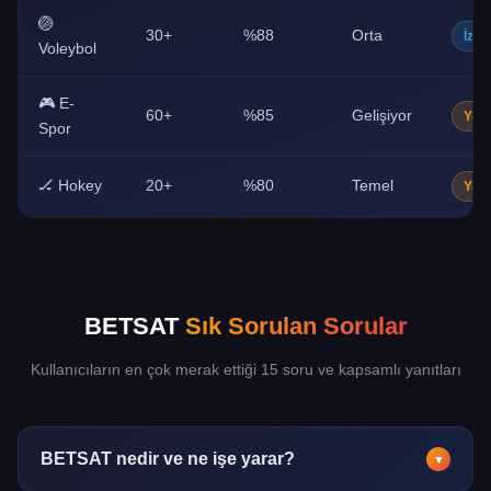
🏐
30+
%88
Orta
İzle
Voleybol
🎮 E-
60+
%85
Gelişiyor
Yeni
Spor
🏒 Hokey
20+
%80
Temel
Yeni
BETSAT
Sık Sorulan Sorular
Kullanıcıların en çok merak ettiği 15 soru ve kapsamlı yanıtları
BETSAT nedir ve ne işe yarar?
▼