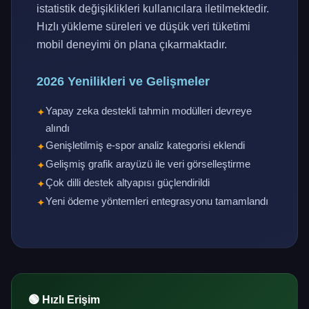
istatistik değişiklikleri kullanıcılara iletilmektedir.
Hızlı yükleme süreleri ve düşük veri tüketimi
mobil deneyimi ön plana çıkarmaktadır.
2026 Yenilikleri ve Gelişmeler
Yapay zeka destekli tahmin modülleri devreye
alındı
Genişletilmiş e-spor analiz kategorisi eklendi
Gelişmiş grafik arayüzü ile veri görselleştirme
Çok dilli destek altyapısı güçlendirildi
Yeni ödeme yöntemleri entegrasyonu tamamlandı
🟢 Hızlı Erişim