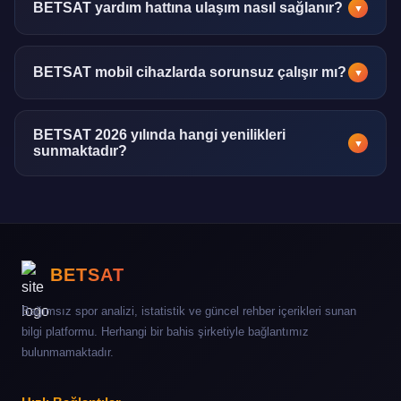
raporun altında açıklama notları ve okuma kılavuzu
BETSAT yardım hattına ulaşım nasıl sağlanır?
▼
bulunmaktadır.
7/24 aktif canlı destek hattı, e-posta kanalı ve SSS bölümü
üzerinden yardım alınabilir. Ortalama yanıt süresi 5
BETSAT mobil cihazlarda sorunsuz çalışır mı?
▼
dakikanın altındadır.
Tüm modern mobil tarayıcılar ve işletim sistemleriyle tam
uyumludur. Uygulama ayrıca iOS ve Android
BETSAT 2026 yılında hangi yenilikleri
▼
sunmaktadır?
platformlarında da mevcuttur.
2026 itibarıyla yapay zeka destekli analiz modülleri,
genişletilmiş e-spor verileri, çok dilli destek ve yeni ödeme
entegrasyonları hayata geçirilmiştir.
BETSAT
Bağımsız spor analizi, istatistik ve güncel rehber içerikleri sunan
bilgi platformu. Herhangi bir bahis şirketiyle bağlantımız
bulunmamaktadır.