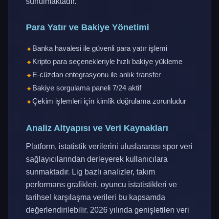
sunulmaktadır.
Para Yatır ve Bakiye Yönetimi
Banka havalesi ile güvenli para yatır işlemi
Kripto para seçenekleriyle hızlı bakiye yükleme
E-cüzdan entegrasyonu ile anlık transfer
Bakiye sorgulama paneli 7/24 aktif
Çekim işlemleri için kimlik doğrulama zorunludur
Analiz Altyapısı ve Veri Kaynakları
Platform, istatistik verilerini uluslararası spor veri
sağlayıcılarından derleyerek kullanıcılara
sunmaktadır. Lig bazlı analizler, takım
performans grafikleri, oyuncu istatistikleri ve
tarihsel karşılaşma verileri bu kapsamda
değerlendirilebilir. 2026 yılında genişletilen veri