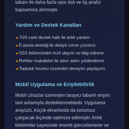
tabanı ile daha fazla spor dalı ve lig analiz
kapsamına alınmıştır.
Yardım ve Destek Kanalları
7/24 canlı destek hattı ile anlık yardım
E-posta desteği ile detaylı sorun çözümü
SSS bölümünden hızlı ulaşım ve bilgi edinme
Rehber makaleleri ile adım adım yönlendirme
Topluluk forumu üzerinden deneyim paylaşımı
Mobil Uygulama ve Erişilebilirlik
Mobil cihazlar üzerinden tarayıcı tabanlı erişim
tam anlamıyla desteklenmektedir. Uygulama
arayüzü, küçük ekranlarda da sorunsuz
çalışacak biçimde optimize edilmiştir. Anlık
bildirimler sayesinde önemli güncellemeler ve