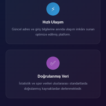
⚡
Hızlı Ulaşım
Güncel adres ve giriş bilgilerine anında ulaşım imkânı sunan
optimize edilmiş platform.
✅
Doğrulanmış Veri
İstatistik ve spor verileri uluslararası standartlarda
doğrulanmış kaynaklardan derlenmektedir.