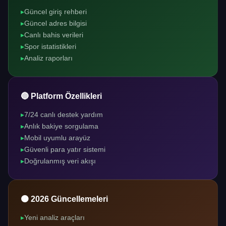
Güncel giriş rehberi
Güncel adres bilgisi
Canlı bahis verileri
Spor istatistikleri
Analiz raporları
🔵 Platform Özellikleri
7/24 canlı destek yardım
Anlık bakiye sorgulama
Mobil uyumlu arayüz
Güvenli para yatır sistemi
Doğrulanmış veri akışı
🟠 2026 Güncellemeleri
Yeni analiz araçları