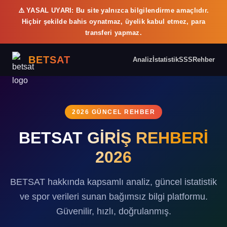
⚠️ YASAL UYARI: Bu site yalnızca bilgilendirme amaçlıdır.
Hiçbir şekilde bahis oynatmaz, üyelik kabul etmez, para
transferi yapmaz.
BETSAT
Analiz
İstatistik
SSS
Rehber
2026 GÜNCEL REHBER
BETSAT GİRİŞ REHBERİ
2026
BETSAT hakkında kapsamlı analiz, güncel istatistik
ve spor verileri sunan bağımsız bilgi platformu.
Güvenilir, hızlı, doğrulanmış.