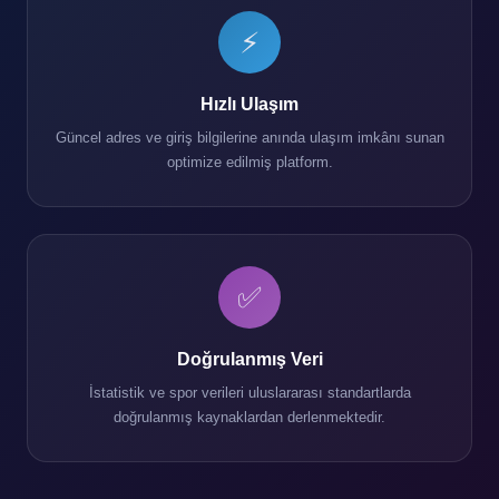
⚡
Hızlı Ulaşım
Güncel adres ve giriş bilgilerine anında ulaşım imkânı sunan
optimize edilmiş platform.
✅
Doğrulanmış Veri
İstatistik ve spor verileri uluslararası standartlarda
doğrulanmış kaynaklardan derlenmektedir.