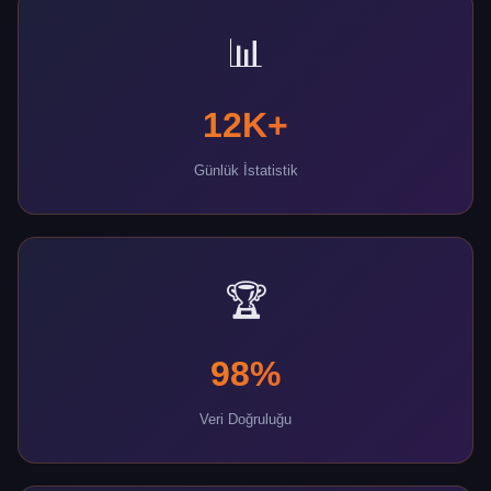
📊
12K+
Günlük İstatistik
🏆
98%
Veri Doğruluğu