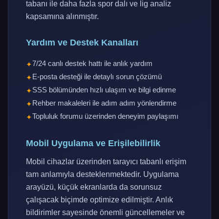
tabanı ile daha fazla spor dalı ve lig analiz
kapsamına alınmıştır.
Yardım ve Destek Kanalları
7/24 canlı destek hattı ile anlık yardım
E-posta desteği ile detaylı sorun çözümü
SSS bölümünden hızlı ulaşım ve bilgi edinme
Rehber makaleleri ile adım adım yönlendirme
Topluluk forumu üzerinden deneyim paylaşımı
Mobil Uygulama ve Erişilebilirlik
Mobil cihazlar üzerinden tarayıcı tabanlı erişim
tam anlamıyla desteklenmektedir. Uygulama
arayüzü, küçük ekranlarda da sorunsuz
çalışacak biçimde optimize edilmiştir. Anlık
bildirimler sayesinde önemli güncellemeler ve