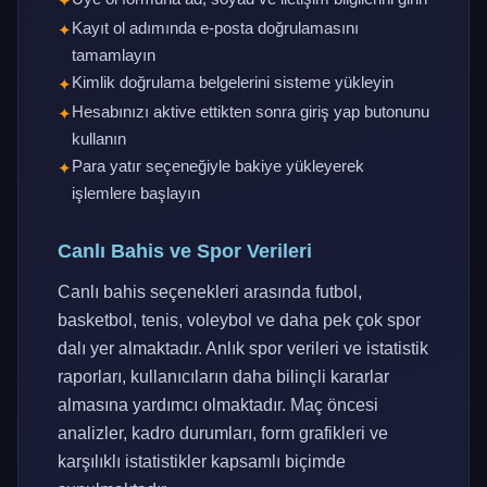
Kayıt ol adımında e-posta doğrulamasını
tamamlayın
Kimlik doğrulama belgelerini sisteme yükleyin
Hesabınızı aktive ettikten sonra giriş yap butonunu
kullanın
Para yatır seçeneğiyle bakiye yükleyerek
işlemlere başlayın
Canlı Bahis ve Spor Verileri
Canlı bahis seçenekleri arasında futbol,
basketbol, tenis, voleybol ve daha pek çok spor
dalı yer almaktadır. Anlık spor verileri ve istatistik
raporları, kullanıcıların daha bilinçli kararlar
almasına yardımcı olmaktadır. Maç öncesi
analizler, kadro durumları, form grafikleri ve
karşılıklı istatistikler kapsamlı biçimde