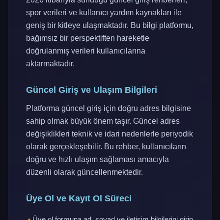
spor verileri ve kullanıcı yardım kaynakları ile
geniş bir kitleye ulaşmaktadır. Bu bilgi platformu,
bağımsız bir perspektiften hareketle
doğrulanmış verileri kullanıcılarına
aktarmaktadır.
Güncel Giriş ve Ulaşım Bilgileri
Platforma güncel giriş için doğru adres bilgisine
sahip olmak büyük önem taşır. Güncel adres
değişiklikleri teknik ve idari nedenlerle periyodik
olarak gerçekleşebilir. Bu rehber, kullanıcıların
doğru ve hızlı ulaşım sağlaması amacıyla
düzenli olarak güncellenmektedir.
Üye Ol ve Kayıt Ol Süreci
Üye ol formuna ad, soyad ve iletişim bilgilerini girin