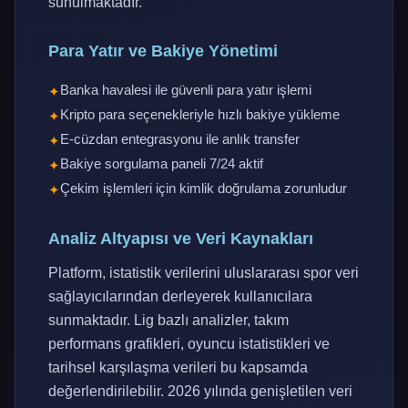
sunulmaktadır.
Para Yatır ve Bakiye Yönetimi
Banka havalesi ile güvenli para yatır işlemi
Kripto para seçenekleriyle hızlı bakiye yükleme
E-cüzdan entegrasyonu ile anlık transfer
Bakiye sorgulama paneli 7/24 aktif
Çekim işlemleri için kimlik doğrulama zorunludur
Analiz Altyapısı ve Veri Kaynakları
Platform, istatistik verilerini uluslararası spor veri
sağlayıcılarından derleyerek kullanıcılara
sunmaktadır. Lig bazlı analizler, takım
performans grafikleri, oyuncu istatistikleri ve
tarihsel karşılaşma verileri bu kapsamda
değerlendirilebilir. 2026 yılında genişletilen veri