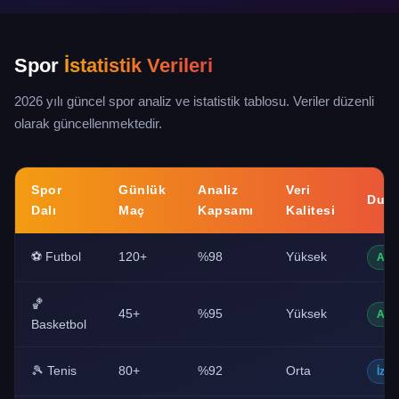
Spor
İstatistik Verileri
2026 yılı güncel spor analiz ve istatistik tablosu. Veriler düzenli
olarak güncellenmektedir.
Spor
Günlük
Analiz
Veri
Dur
Dalı
Maç
Kapsamı
Kalitesi
⚽ Futbol
120+
%98
Yüksek
Akti
🏀
45+
%95
Yüksek
Akti
Basketbol
🎾 Tenis
80+
%92
Orta
İzle