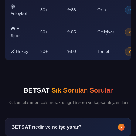
🏐
30+
%88
Orta
İzle
Voleybol
🎮 E-
60+
%85
Gelişiyor
Yeni
Spor
🏒 Hokey
20+
%80
Temel
Yeni
BETSAT
Sık Sorulan Sorular
Kullanıcıların en çok merak ettiği 15 soru ve kapsamlı yanıtları
BETSAT nedir ve ne işe yarar?
▼