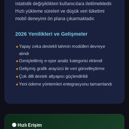
istatistik değişiklikleri kullanıcılara iletilmektedir.
Hızlı yükleme süreleri ve düşük veri tüketimi
mobil deneyimi ön plana çıkarmaktadır.
2026 Yenilikleri ve Gelişmeler
Yapay zeka destekli tahmin modülleri devreye
alındı
Genişletilmiş e-spor analiz kategorisi eklendi
Gelişmiş grafik arayüzü ile veri görselleştirme
Çok dilli destek altyapısı güçlendirildi
Yeni ödeme yöntemleri entegrasyonu tamamlandı
🟢 Hızlı Erişim