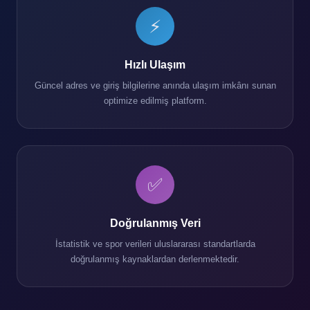
⚡
Hızlı Ulaşım
Güncel adres ve giriş bilgilerine anında ulaşım imkânı sunan
optimize edilmiş platform.
✅
Doğrulanmış Veri
İstatistik ve spor verileri uluslararası standartlarda
doğrulanmış kaynaklardan derlenmektedir.