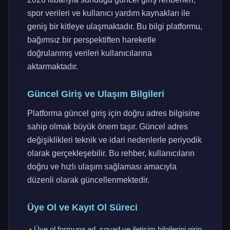
spor verileri ve kullanıcı yardım kaynakları ile
geniş bir kitleye ulaşmaktadır. Bu bilgi platformu,
bağımsız bir perspektiften hareketle
doğrulanmış verileri kullanıcılarına
aktarmaktadır.
Güncel Giriş ve Ulaşım Bilgileri
Platforma güncel giriş için doğru adres bilgisine
sahip olmak büyük önem taşır. Güncel adres
değişiklikleri teknik ve idari nedenlerle periyodik
olarak gerçekleşebilir. Bu rehber, kullanıcıların
doğru ve hızlı ulaşım sağlaması amacıyla
düzenli olarak güncellenmektedir.
Üye Ol ve Kayıt Ol Süreci
Üye ol formuna ad, soyad ve iletişim bilgilerini girin