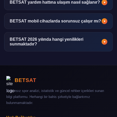
raporun altında açıklama notları ve okuma kılavuzu
BETSAT yardım hattına ulaşım nasıl sağlanır?
▼
bulunmaktadır.
7/24 aktif canlı destek hattı, e-posta kanalı ve SSS bölümü
üzerinden yardım alınabilir. Ortalama yanıt süresi 5
BETSAT mobil cihazlarda sorunsuz çalışır mı?
▼
dakikanın altındadır.
Tüm modern mobil tarayıcılar ve işletim sistemleriyle tam
uyumludur. Uygulama ayrıca iOS ve Android
BETSAT 2026 yılında hangi yenilikleri
▼
sunmaktadır?
platformlarında da mevcuttur.
2026 itibarıyla yapay zeka destekli analiz modülleri,
genişletilmiş e-spor verileri, çok dilli destek ve yeni ödeme
entegrasyonları hayata geçirilmiştir.
BETSAT
Bağımsız spor analizi, istatistik ve güncel rehber içerikleri sunan
bilgi platformu. Herhangi bir bahis şirketiyle bağlantımız
bulunmamaktadır.