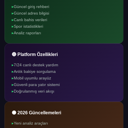
Güncel giriş rehberi
Güncel adres bilgisi
Canlı bahis verileri
Spor istatistikleri
Analiz raporları
🔵 Platform Özellikleri
7/24 canlı destek yardım
Anlık bakiye sorgulama
Mobil uyumlu arayüz
Güvenli para yatır sistemi
Doğrulanmış veri akışı
🟠 2026 Güncellemeleri
Yeni analiz araçları