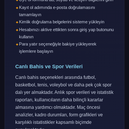
Kayıt ol adımında e-posta doğrulamasını
tamamlayın
Kimlik doğrulama belgelerini sisteme yükleyin
Hesabınızı aktive ettikten sonra giriş yap butonunu
kullanın
Para yatır seçeneğiyle bakiye yükleyerek
işlemlere başlayın
Canlı Bahis ve Spor Verileri
Canlı bahis seçenekleri arasında futbol,
basketbol, tenis, voleybol ve daha pek çok spor
dalı yer almaktadır. Anlık spor verileri ve istatistik
raporları, kullanıcıların daha bilinçli kararlar
almasına yardımcı olmaktadır. Maç öncesi
analizler, kadro durumları, form grafikleri ve
karşılıklı istatistikler kapsamlı biçimde