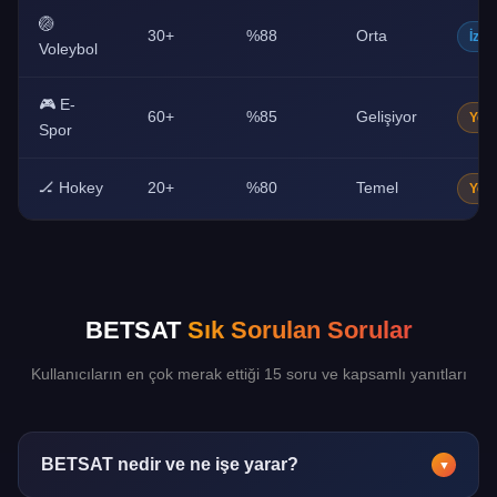
🏐
30+
%88
Orta
İzle
Voleybol
🎮 E-
60+
%85
Gelişiyor
Yeni
Spor
🏒 Hokey
20+
%80
Temel
Yeni
BETSAT
Sık Sorulan Sorular
Kullanıcıların en çok merak ettiği 15 soru ve kapsamlı yanıtları
BETSAT nedir ve ne işe yarar?
▼