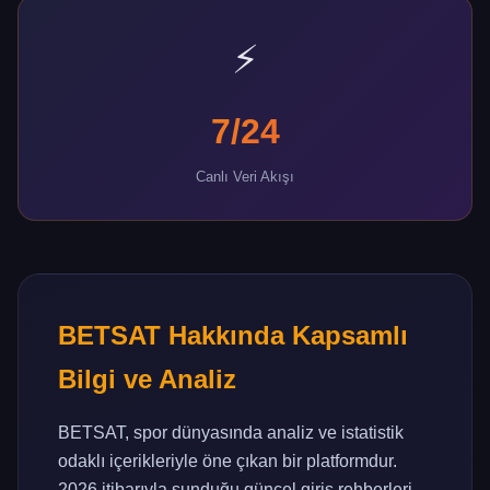
⚡
7/24
Canlı Veri Akışı
BETSAT Hakkında Kapsamlı
Bilgi ve Analiz
BETSAT, spor dünyasında analiz ve istatistik
odaklı içerikleriyle öne çıkan bir platformdur.
2026 itibarıyla sunduğu güncel giriş rehberleri,