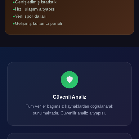
Genişletilmiş istatistik
Hızlı ulaşım altyapısı
Yeni spor dalları
Gelişmiş kullanıcı paneli
🛡️
Güvenli Analiz
Tüm veriler bağımsız kaynaklardan doğrulanarak
sunulmaktadır. Güvenilir analiz altyapısı.