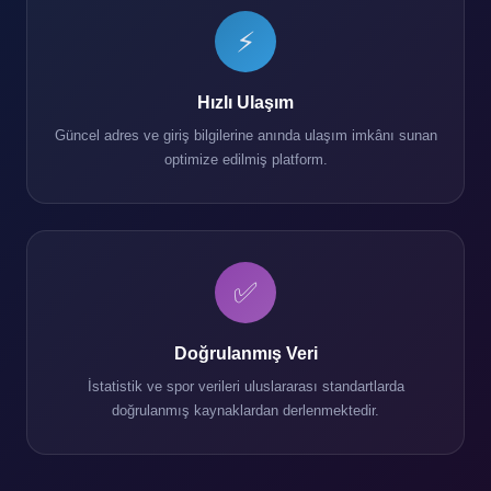
⚡
Hızlı Ulaşım
Güncel adres ve giriş bilgilerine anında ulaşım imkânı sunan
optimize edilmiş platform.
✅
Doğrulanmış Veri
İstatistik ve spor verileri uluslararası standartlarda
doğrulanmış kaynaklardan derlenmektedir.