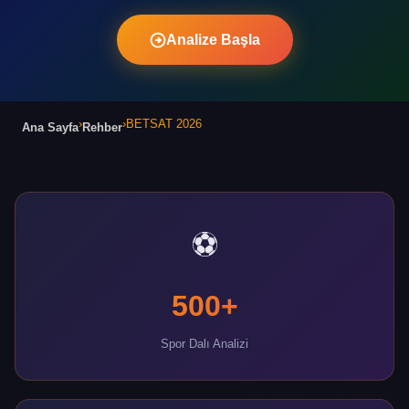
Analize Başla
›
›
BETSAT 2026
Ana Sayfa
Rehber
⚽
500+
Spor Dalı Analizi