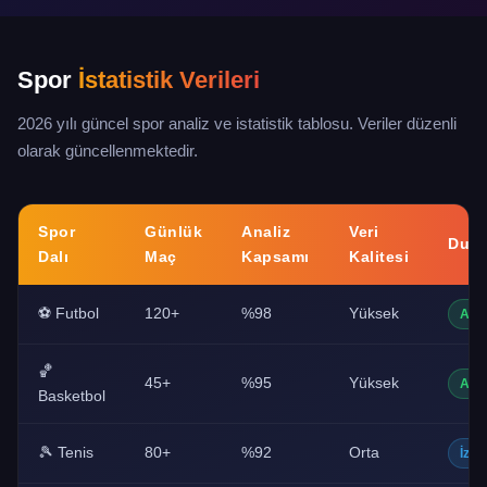
Spor
İstatistik Verileri
2026 yılı güncel spor analiz ve istatistik tablosu. Veriler düzenli
olarak güncellenmektedir.
Spor
Günlük
Analiz
Veri
Dur
Dalı
Maç
Kapsamı
Kalitesi
⚽ Futbol
120+
%98
Yüksek
Akti
🏀
45+
%95
Yüksek
Akti
Basketbol
🎾 Tenis
80+
%92
Orta
İzle