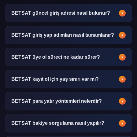
Kapsamlı spor analizi, istatistik ve güncel rehber içerikleri
sunan bir bilgi platformudur. Kullanıcılara doğrulanmış
BETSAT güncel giriş adresi nasıl bulunur?
▼
veriler eşliğinde yönlendirme sağlar.
Güncel adres bilgisi için bu rehber sayfası düzenli olarak
güncellenmektedir. Sayfayı yer imlerinize ekleyerek hızlı
BETSAT giriş yap adımları nasıl tamamlanır?
▼
ulaşım sağlayabilirsiniz.
Kullanıcı adı ve şifrenizi girerek giriş yap butonuna tıklayın.
İki faktörlü doğrulama aktifse SMS kodunu da girmeniz
BETSAT üye ol süreci ne kadar sürer?
▼
gerekecektir.
Üye ol işlemi ortalama 3-5 dakika içinde
tamamlanmaktadır. E-posta doğrulaması anlık olarak
BETSAT kayıt ol için yaş sınırı var mı?
▼
gerçekleştirilir.
Kayıt ol işlemi için 18 yaş ve üzeri olmak zorunludur. Yaş
doğrulaması kimlik belgesi ile gerçekleştirilmektedir.
BETSAT para yatır yöntemleri nelerdir?
▼
Banka havalesi, kredi kartı, e-cüzdan ve kripto para gibi
çeşitli para yatır yöntemleri desteklenmektedir. Her
BETSAT bakiye sorgulama nasıl yapılır?
▼
yöntemin minimum limiti farklılık gösterebilir.
Hesap panelindeki bakiye bölümünden anlık durum