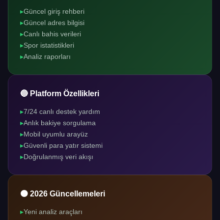
Güncel giriş rehberi
Güncel adres bilgisi
Canlı bahis verileri
Spor istatistikleri
Analiz raporları
🔵 Platform Özellikleri
7/24 canlı destek yardım
Anlık bakiye sorgulama
Mobil uyumlu arayüz
Güvenli para yatır sistemi
Doğrulanmış veri akışı
🟠 2026 Güncellemeleri
Yeni analiz araçları