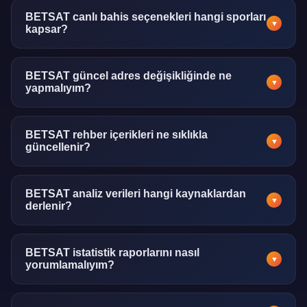
görüntülenebilir. İşlem geçmişi de aynı ekrandan takip
BETSAT canlı bahis seçenekleri hangi sporları
▼
kapsar?
edilebilmektedir.
Futbol, basketbol, tenis, voleybol, hokey ve e-spor dahil
olmak üzere pek çok spor dalında canlı bahis imkânı
BETSAT güncel adres değişikliğinde ne
▼
yapmalıyım?
sunulmaktadır.
Güncel adres değişikliklerinde bu rehber sayfasını kontrol
etmeniz yeterlidir. Ayrıca bildirim aboneliği ile otomatik bilgi
BETSAT rehber içerikleri ne sıklıkla
▼
güncellenir?
alabilirsiniz.
Bu bilgi platformu içerikleri haftalık olarak gözden
geçirilmekte, önemli değişikliklerde anında güncelleme
BETSAT analiz verileri hangi kaynaklardan
▼
derlenir?
yapılmaktadır.
Spor verileri uluslararası veri sağlayıcılarından, resmi lig
istatistik portallarından ve bağımsız analiz kuruluşlarından
BETSAT istatistik raporlarını nasıl
▼
yorumlamalıyım?
derlenmektedir.
Tablolar ve grafikler sezgisel biçimde tasarlanmıştır. Her