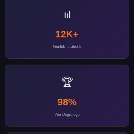
📊
12K+
Günlük İstatistik
🏆
98%
Veri Doğruluğu