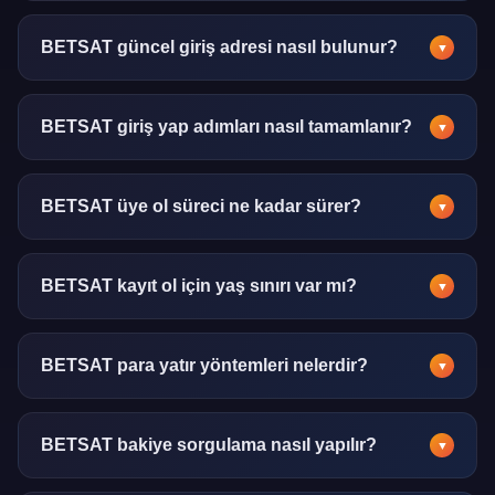
Kapsamlı spor analizi, istatistik ve güncel rehber içerikleri
sunan bir bilgi platformudur. Kullanıcılara doğrulanmış
BETSAT güncel giriş adresi nasıl bulunur?
▼
veriler eşliğinde yönlendirme sağlar.
Güncel adres bilgisi için bu rehber sayfası düzenli olarak
güncellenmektedir. Sayfayı yer imlerinize ekleyerek hızlı
BETSAT giriş yap adımları nasıl tamamlanır?
▼
ulaşım sağlayabilirsiniz.
Kullanıcı adı ve şifrenizi girerek giriş yap butonuna tıklayın.
İki faktörlü doğrulama aktifse SMS kodunu da girmeniz
BETSAT üye ol süreci ne kadar sürer?
▼
gerekecektir.
Üye ol işlemi ortalama 3-5 dakika içinde
tamamlanmaktadır. E-posta doğrulaması anlık olarak
BETSAT kayıt ol için yaş sınırı var mı?
▼
gerçekleştirilir.
Kayıt ol işlemi için 18 yaş ve üzeri olmak zorunludur. Yaş
doğrulaması kimlik belgesi ile gerçekleştirilmektedir.
BETSAT para yatır yöntemleri nelerdir?
▼
Banka havalesi, kredi kartı, e-cüzdan ve kripto para gibi
çeşitli para yatır yöntemleri desteklenmektedir. Her
BETSAT bakiye sorgulama nasıl yapılır?
▼
yöntemin minimum limiti farklılık gösterebilir.
Hesap panelindeki bakiye bölümünden anlık durum