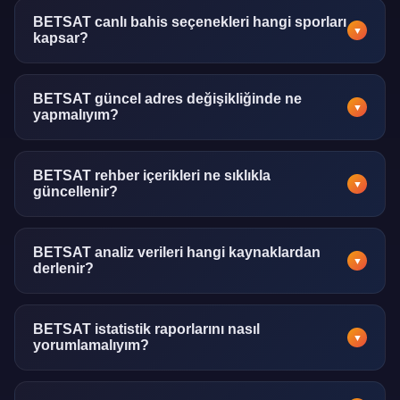
görüntülenebilir. İşlem geçmişi de aynı ekrandan takip
BETSAT canlı bahis seçenekleri hangi sporları
▼
kapsar?
edilebilmektedir.
Futbol, basketbol, tenis, voleybol, hokey ve e-spor dahil
olmak üzere pek çok spor dalında canlı bahis imkânı
BETSAT güncel adres değişikliğinde ne
▼
yapmalıyım?
sunulmaktadır.
Güncel adres değişikliklerinde bu rehber sayfasını kontrol
etmeniz yeterlidir. Ayrıca bildirim aboneliği ile otomatik bilgi
BETSAT rehber içerikleri ne sıklıkla
▼
güncellenir?
alabilirsiniz.
Bu bilgi platformu içerikleri haftalık olarak gözden
geçirilmekte, önemli değişikliklerde anında güncelleme
BETSAT analiz verileri hangi kaynaklardan
▼
derlenir?
yapılmaktadır.
Spor verileri uluslararası veri sağlayıcılarından, resmi lig
istatistik portallarından ve bağımsız analiz kuruluşlarından
BETSAT istatistik raporlarını nasıl
▼
yorumlamalıyım?
derlenmektedir.
Tablolar ve grafikler sezgisel biçimde tasarlanmıştır. Her