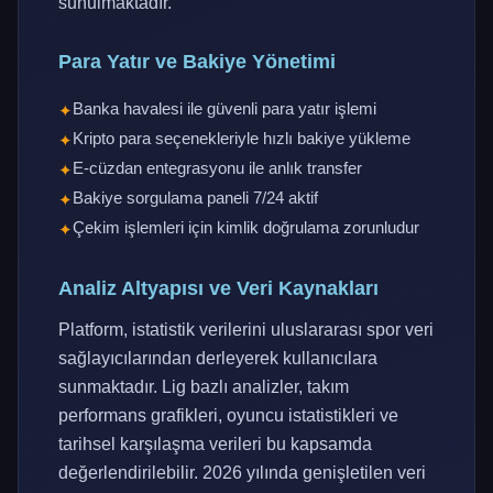
sunulmaktadır.
Para Yatır ve Bakiye Yönetimi
Banka havalesi ile güvenli para yatır işlemi
Kripto para seçenekleriyle hızlı bakiye yükleme
E-cüzdan entegrasyonu ile anlık transfer
Bakiye sorgulama paneli 7/24 aktif
Çekim işlemleri için kimlik doğrulama zorunludur
Analiz Altyapısı ve Veri Kaynakları
Platform, istatistik verilerini uluslararası spor veri
sağlayıcılarından derleyerek kullanıcılara
sunmaktadır. Lig bazlı analizler, takım
performans grafikleri, oyuncu istatistikleri ve
tarihsel karşılaşma verileri bu kapsamda
değerlendirilebilir. 2026 yılında genişletilen veri