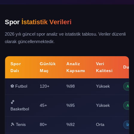
Spor
İstatistik Verileri
2026 yılı güncel spor analiz ve istatistik tablosu. Veriler düzenli
olarak güncellenmektedir.
Spor
Günlük
Analiz
Veri
Dur
Dalı
Maç
Kapsamı
Kalitesi
⚽ Futbol
120+
%98
Yüksek
Akti
🏀
45+
%95
Yüksek
Akti
Basketbol
🎾 Tenis
80+
%92
Orta
İzle