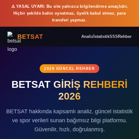
⚠️ YASAL UYARI: Bu site yalnızca bilgilendirme amaçlıdır.
Hiçbir şekilde bahis oynatmaz, üyelik kabul etmez, para
transferi yapmaz.
BETSAT
Analiz
İstatistik
SSS
Rehber
2026 GÜNCEL REHBER
BETSAT GİRİŞ REHBERİ
2026
BETSAT hakkında kapsamlı analiz, güncel istatistik
ve spor verileri sunan bağımsız bilgi platformu.
Güvenilir, hızlı, doğrulanmış.