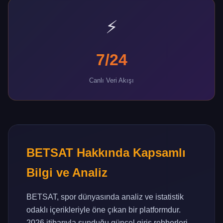
⚡
7/24
Canlı Veri Akışı
BETSAT Hakkında Kapsamlı
Bilgi ve Analiz
BETSAT, spor dünyasında analiz ve istatistik
odaklı içerikleriyle öne çıkan bir platformdur.
2026 itibarıyla sunduğu güncel giriş rehberleri,