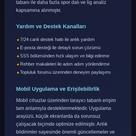
tabanı ile daha fazla spor dalı ve lig analiz
kapsamına alınmıştır.
Yardım ve Destek Kanalları
7/24 canlı destek hattı ile anlık yardım
E-posta desteği ile detaylı sorun çözümü
SSS bölümünden hızlı ulaşım ve bilgi edinme
Rehber makaleleri ile adım adım yönlendirme
Topluluk forumu üzerinden deneyim paylaşımı
Mobil Uygulama ve Erişilebilirlik
Mobil cihazlar üzerinden tarayıcı tabanlı erişim
tam anlamıyla desteklenmektedir. Uygulama
arayüzü, küçük ekranlarda da sorunsuz
çalışacak biçimde optimize edilmiştir. Anlık
bildirimler sayesinde önemli güncellemeler ve