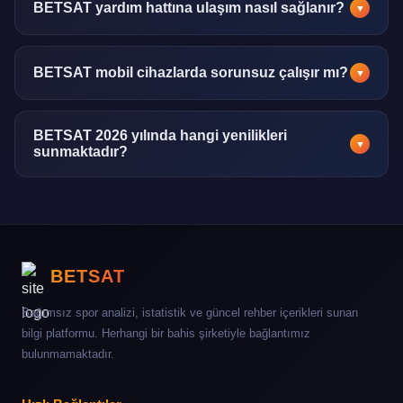
raporun altında açıklama notları ve okuma kılavuzu
BETSAT yardım hattına ulaşım nasıl sağlanır?
▼
bulunmaktadır.
7/24 aktif canlı destek hattı, e-posta kanalı ve SSS bölümü
üzerinden yardım alınabilir. Ortalama yanıt süresi 5
BETSAT mobil cihazlarda sorunsuz çalışır mı?
▼
dakikanın altındadır.
Tüm modern mobil tarayıcılar ve işletim sistemleriyle tam
uyumludur. Uygulama ayrıca iOS ve Android
BETSAT 2026 yılında hangi yenilikleri
▼
sunmaktadır?
platformlarında da mevcuttur.
2026 itibarıyla yapay zeka destekli analiz modülleri,
genişletilmiş e-spor verileri, çok dilli destek ve yeni ödeme
entegrasyonları hayata geçirilmiştir.
BETSAT
Bağımsız spor analizi, istatistik ve güncel rehber içerikleri sunan
bilgi platformu. Herhangi bir bahis şirketiyle bağlantımız
bulunmamaktadır.