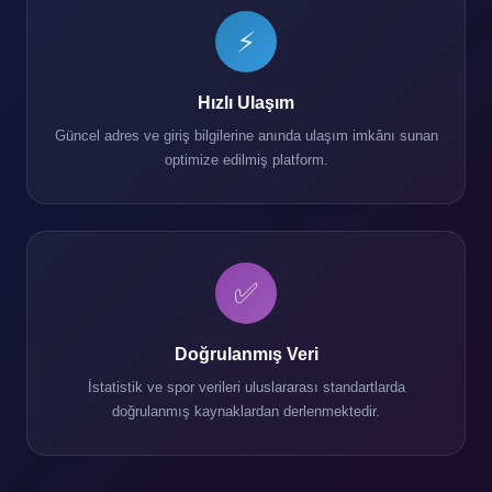
⚡
Hızlı Ulaşım
Güncel adres ve giriş bilgilerine anında ulaşım imkânı sunan
optimize edilmiş platform.
✅
Doğrulanmış Veri
İstatistik ve spor verileri uluslararası standartlarda
doğrulanmış kaynaklardan derlenmektedir.