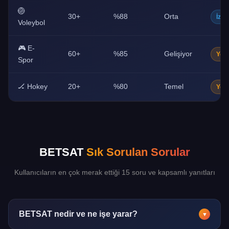
🏐
30+
%88
Orta
İzle
Voleybol
🎮 E-
60+
%85
Gelişiyor
Yeni
Spor
🏒 Hokey
20+
%80
Temel
Yeni
BETSAT
Sık Sorulan Sorular
Kullanıcıların en çok merak ettiği 15 soru ve kapsamlı yanıtları
BETSAT nedir ve ne işe yarar?
▼