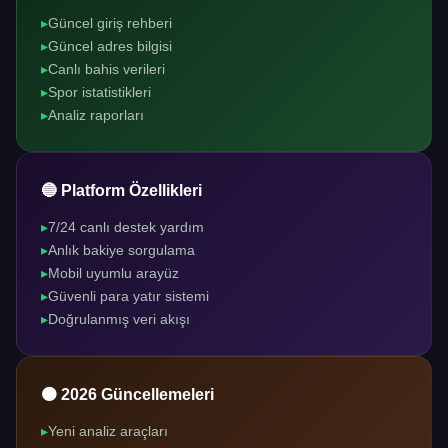
Güncel giriş rehberi
Güncel adres bilgisi
Canlı bahis verileri
Spor istatistikleri
Analiz raporları
🔵 Platform Özellikleri
7/24 canlı destek yardım
Anlık bakiye sorgulama
Mobil uyumlu arayüz
Güvenli para yatır sistemi
Doğrulanmış veri akışı
🟠 2026 Güncellemeleri
Yeni analiz araçları