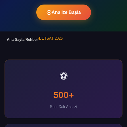
Analize Başla
›
›
BETSAT 2026
Ana Sayfa
Rehber
⚽
500+
Spor Dalı Analizi