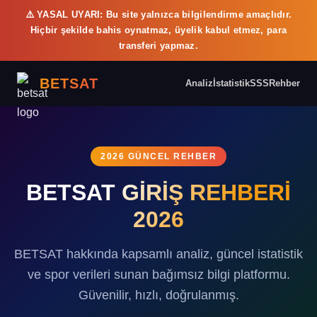
⚠️ YASAL UYARI: Bu site yalnızca bilgilendirme amaçlıdır.
Hiçbir şekilde bahis oynatmaz, üyelik kabul etmez, para
transferi yapmaz.
BETSAT
Analiz
İstatistik
SSS
Rehber
2026 GÜNCEL REHBER
BETSAT GİRİŞ REHBERİ
2026
BETSAT hakkında kapsamlı analiz, güncel istatistik
ve spor verileri sunan bağımsız bilgi platformu.
Güvenilir, hızlı, doğrulanmış.