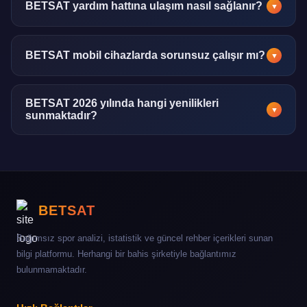
raporun altında açıklama notları ve okuma kılavuzu
BETSAT yardım hattına ulaşım nasıl sağlanır?
▼
bulunmaktadır.
7/24 aktif canlı destek hattı, e-posta kanalı ve SSS bölümü
üzerinden yardım alınabilir. Ortalama yanıt süresi 5
BETSAT mobil cihazlarda sorunsuz çalışır mı?
▼
dakikanın altındadır.
Tüm modern mobil tarayıcılar ve işletim sistemleriyle tam
uyumludur. Uygulama ayrıca iOS ve Android
BETSAT 2026 yılında hangi yenilikleri
▼
sunmaktadır?
platformlarında da mevcuttur.
2026 itibarıyla yapay zeka destekli analiz modülleri,
genişletilmiş e-spor verileri, çok dilli destek ve yeni ödeme
entegrasyonları hayata geçirilmiştir.
BETSAT
Bağımsız spor analizi, istatistik ve güncel rehber içerikleri sunan
bilgi platformu. Herhangi bir bahis şirketiyle bağlantımız
bulunmamaktadır.