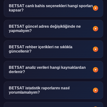
görüntülenebilir. İşlem geçmişi de aynı ekrandan takip
BETSAT canlı bahis seçenekleri hangi sporları
▼
kapsar?
edilebilmektedir.
Futbol, basketbol, tenis, voleybol, hokey ve e-spor dahil
olmak üzere pek çok spor dalında canlı bahis imkânı
BETSAT güncel adres değişikliğinde ne
▼
yapmalıyım?
sunulmaktadır.
Güncel adres değişikliklerinde bu rehber sayfasını kontrol
etmeniz yeterlidir. Ayrıca bildirim aboneliği ile otomatik bilgi
BETSAT rehber içerikleri ne sıklıkla
▼
güncellenir?
alabilirsiniz.
Bu bilgi platformu içerikleri haftalık olarak gözden
geçirilmekte, önemli değişikliklerde anında güncelleme
BETSAT analiz verileri hangi kaynaklardan
▼
derlenir?
yapılmaktadır.
Spor verileri uluslararası veri sağlayıcılarından, resmi lig
istatistik portallarından ve bağımsız analiz kuruluşlarından
BETSAT istatistik raporlarını nasıl
▼
yorumlamalıyım?
derlenmektedir.
Tablolar ve grafikler sezgisel biçimde tasarlanmıştır. Her