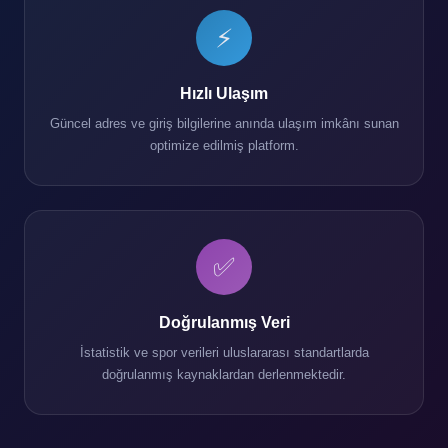
⚡
Hızlı Ulaşım
Güncel adres ve giriş bilgilerine anında ulaşım imkânı sunan
optimize edilmiş platform.
✅
Doğrulanmış Veri
İstatistik ve spor verileri uluslararası standartlarda
doğrulanmış kaynaklardan derlenmektedir.