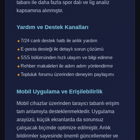
tabanı ile daha fazla spor dalı ve lig analiz
kapsamına alınmıştır.
Yardım ve Destek Kanalları
7/24 canlı destek hattı ile anlık yardım
E-posta desteği ile detaylı sorun çözümü
SSS bölümünden hızlı ulaşım ve bilgi edinme
Rehber makaleleri ile adım adım yönlendirme
Topluluk forumu üzerinden deneyim paylaşımı
Mobil Uygulama ve Erişilebilirlik
Mobil cihazlar üzerinden tarayıcı tabanlı erişim
tam anlamıyla desteklenmektedir. Uygulama
arayüzü, küçük ekranlarda da sorunsuz
çalışacak biçimde optimize edilmiştir. Anlık
bildirimler sayesinde önemli güncellemeler ve