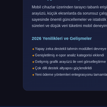
Mobil cihazlar üzerinden tarayıcı tabanlı e
arayüzü, küçük ekranlarda da sorunsuz çalışac
sayesinde önemli güncellemeler ve istatistik d
süreleri ve düşük veri tüketimi mobil deneyim
2026 Yenilikleri ve Gelişmeler
Yapay zeka destekli tahmin modülleri devreye 
Genişletilmiş e-spor analiz kategorisi eklendi
Gelişmiş grafik arayüzü ile veri görselleştirme
Çok dilli destek altyapısı güçlendirildi
Yeni ödeme yöntemleri entegrasyonu tamamla