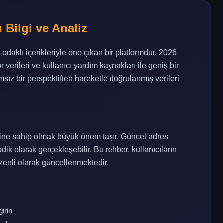
Bilgi ve Analiz
odaklı içerikleriyle öne çıkan bir platformdur. 2026
r verileri ve kullanıcı yardım kaynakları ile geniş bir
msız bir perspektiften hareketle doğrulanmış verileri
isine sahip olmak büyük önem taşır. Güncel adres
odik olarak gerçekleşebilir. Bu rehber, kullanıcıların
zenli olarak güncellenmektedir.
girin