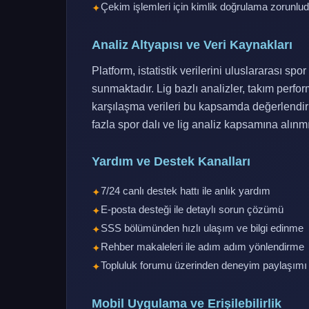
Çekim işlemleri için kimlik doğrulama zorunlud
Analiz Altyapısı ve Veri Kaynakları
Platform, istatistik verilerini uluslararası spo
sunmaktadır. Lig bazlı analizler, takım perform
karşılaşma verileri bu kapsamda değerlendirile
fazla spor dalı ve lig analiz kapsamına alınmış
Yardım ve Destek Kanalları
7/24 canlı destek hattı ile anlık yardım
E-posta desteği ile detaylı sorun çözümü
SSS bölümünden hızlı ulaşım ve bilgi edinme
Rehber makaleleri ile adım adım yönlendirme
Topluluk forumu üzerinden deneyim paylaşımı
Mobil Uygulama ve Erişilebilirlik