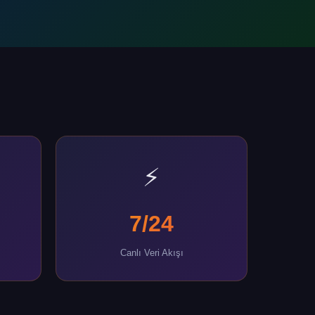
⚡
7/24
Canlı Veri Akışı