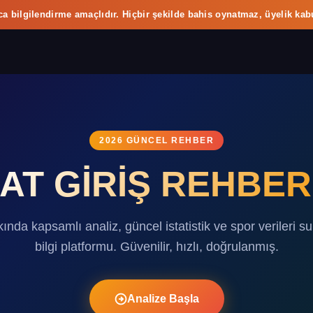
a bilgilendirme amaçlıdır. Hiçbir şekilde bahis oynatmaz, üyelik kab
2026 GÜNCEL REHBER
AT GİRİŞ REHBERİ
da kapsamlı analiz, güncel istatistik ve spor verileri 
bilgi platformu. Güvenilir, hızlı, doğrulanmış.
Analize Başla