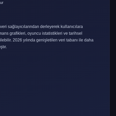
ur
r veri sağlayıcılarından derleyerek kullanıcılara
ans grafikleri, oyuncu istatistikleri ve tarihsel
bilir. 2026 yılında genişletilen veri tabanı ile daha
tır.