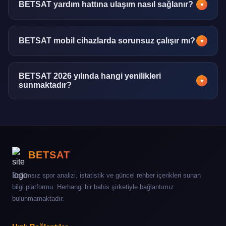
raporun altında açıklama notları ve okuma kılavuzu
BETSAT yardım hattına ulaşım nasıl sağlanır?
▼
bulunmaktadır.
7/24 aktif canlı destek hattı, e-posta kanalı ve SSS bölümü
üzerinden yardım alınabilir. Ortalama yanıt süresi 5
BETSAT mobil cihazlarda sorunsuz çalışır mı?
▼
dakikanın altındadır.
Tüm modern mobil tarayıcılar ve işletim sistemleriyle tam
uyumludur. Uygulama ayrıca iOS ve Android
BETSAT 2026 yılında hangi yenilikleri
▼
sunmaktadır?
platformlarında da mevcuttur.
2026 itibarıyla yapay zeka destekli analiz modülleri,
genişletilmiş e-spor verileri, çok dilli destek ve yeni ödeme
entegrasyonları hayata geçirilmiştir.
BETSAT
Bağımsız spor analizi, istatistik ve güncel rehber içerikleri sunan
bilgi platformu. Herhangi bir bahis şirketiyle bağlantımız
bulunmamaktadır.