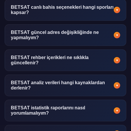
görüntülenebilir. İşlem geçmişi de aynı ekrandan takip
BETSAT canlı bahis seçenekleri hangi sporları
▼
kapsar?
edilebilmektedir.
Futbol, basketbol, tenis, voleybol, hokey ve e-spor dahil
olmak üzere pek çok spor dalında canlı bahis imkânı
BETSAT güncel adres değişikliğinde ne
▼
yapmalıyım?
sunulmaktadır.
Güncel adres değişikliklerinde bu rehber sayfasını kontrol
etmeniz yeterlidir. Ayrıca bildirim aboneliği ile otomatik bilgi
BETSAT rehber içerikleri ne sıklıkla
▼
güncellenir?
alabilirsiniz.
Bu bilgi platformu içerikleri haftalık olarak gözden
geçirilmekte, önemli değişikliklerde anında güncelleme
BETSAT analiz verileri hangi kaynaklardan
▼
derlenir?
yapılmaktadır.
Spor verileri uluslararası veri sağlayıcılarından, resmi lig
istatistik portallarından ve bağımsız analiz kuruluşlarından
BETSAT istatistik raporlarını nasıl
▼
yorumlamalıyım?
derlenmektedir.
Tablolar ve grafikler sezgisel biçimde tasarlanmıştır. Her