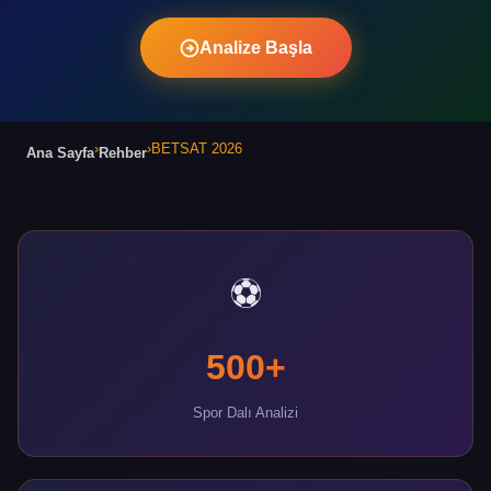
Analize Başla
›
›
BETSAT 2026
Ana Sayfa
Rehber
⚽
500+
Spor Dalı Analizi