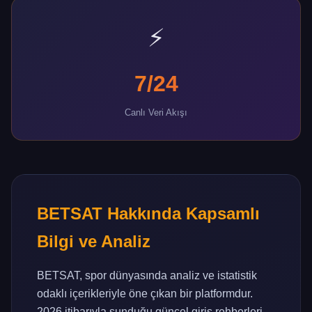
⚡
7/24
Canlı Veri Akışı
BETSAT Hakkında Kapsamlı
Bilgi ve Analiz
BETSAT, spor dünyasında analiz ve istatistik
odaklı içerikleriyle öne çıkan bir platformdur.
2026 itibarıyla sunduğu güncel giriş rehberleri,