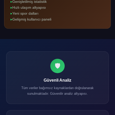
Genişletilmiş istatistik
Hızlı ulaşım altyapısı
Yeni spor dalları
Gelişmiş kullanıcı paneli
🛡️
Güvenli Analiz
Tüm veriler bağımsız kaynaklardan doğrulanarak
sunulmaktadır. Güvenilir analiz altyapısı.