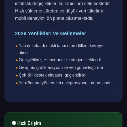
istatistik değişiklikleri kullanıcılara iletilmektedir.
Hızlı yükleme süreleri ve düşük veri tüketimi
mobil deneyimi ön plana çıkarmaktadır.
2026 Yenilikleri ve Gelişmeler
Yapay zeka destekli tahmin modülleri devreye
alındı
Genişletilmiş e-spor analiz kategorisi eklendi
Gelişmiş grafik arayüzü ile veri görselleştirme
Çok dilli destek altyapısı güçlendirildi
Yeni ödeme yöntemleri entegrasyonu tamamlandı
🟢 Hızlı Erişim