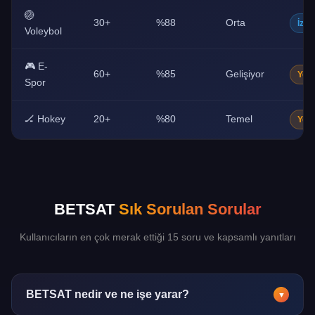
🏐
30+
%88
Orta
İzle
Voleybol
🎮 E-
60+
%85
Gelişiyor
Yeni
Spor
🏒 Hokey
20+
%80
Temel
Yeni
BETSAT
Sık Sorulan Sorular
Kullanıcıların en çok merak ettiği 15 soru ve kapsamlı yanıtları
BETSAT nedir ve ne işe yarar?
▼