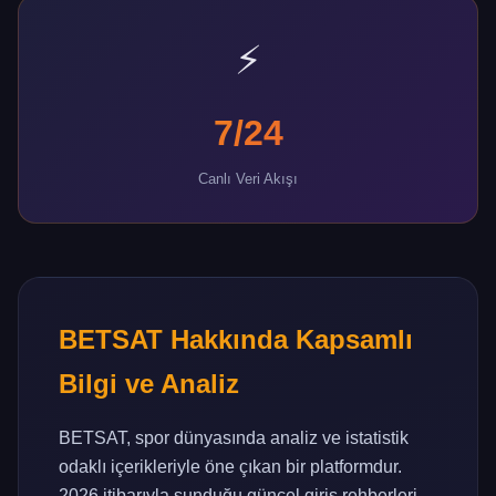
⚡
7/24
Canlı Veri Akışı
BETSAT Hakkında Kapsamlı
Bilgi ve Analiz
BETSAT, spor dünyasında analiz ve istatistik
odaklı içerikleriyle öne çıkan bir platformdur.
2026 itibarıyla sunduğu güncel giriş rehberleri,