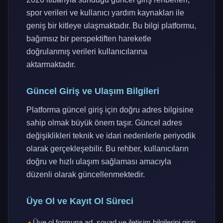
spor verileri ve kullanıcı yardım kaynakları ile
geniş bir kitleye ulaşmaktadır. Bu bilgi platformu,
bağımsız bir perspektiften hareketle
doğrulanmış verileri kullanıcılarına
aktarmaktadır.
Güncel Giriş ve Ulaşım Bilgileri
Platforma güncel giriş için doğru adres bilgisine
sahip olmak büyük önem taşır. Güncel adres
değişiklikleri teknik ve idari nedenlerle periyodik
olarak gerçekleşebilir. Bu rehber, kullanıcıların
doğru ve hızlı ulaşım sağlaması amacıyla
düzenli olarak güncellenmektedir.
Üye Ol ve Kayıt Ol Süreci
Üye ol formuna ad, soyad ve iletişim bilgilerini girin