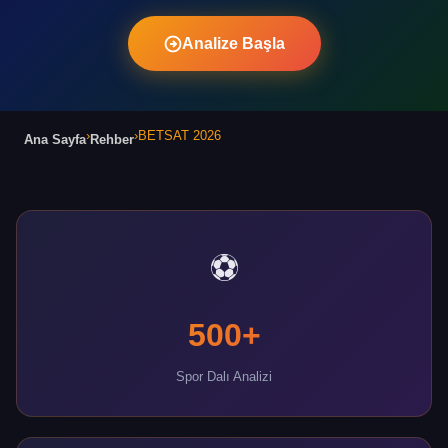
Analize Başla
›
›
BETSAT 2026
Ana Sayfa
Rehber
⚽
500+
Spor Dalı Analizi