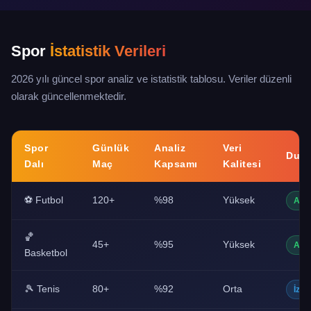
Spor
İstatistik Verileri
2026 yılı güncel spor analiz ve istatistik tablosu. Veriler düzenli
olarak güncellenmektedir.
Spor
Günlük
Analiz
Veri
Dur
Dalı
Maç
Kapsamı
Kalitesi
⚽ Futbol
120+
%98
Yüksek
Akti
🏀
45+
%95
Yüksek
Akti
Basketbol
🎾 Tenis
80+
%92
Orta
İzle