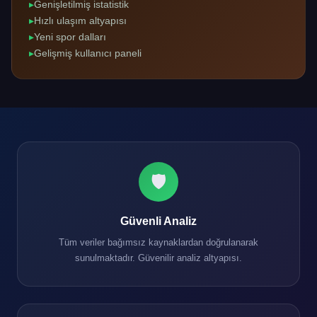
Genişletilmiş istatistik
Hızlı ulaşım altyapısı
Yeni spor dalları
Gelişmiş kullanıcı paneli
🛡️
Güvenli Analiz
Tüm veriler bağımsız kaynaklardan doğrulanarak
sunulmaktadır. Güvenilir analiz altyapısı.