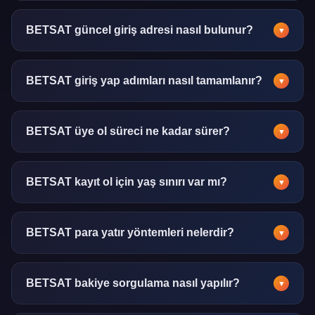
Kapsamlı spor analizi, istatistik ve güncel rehber içerikleri
sunan bir bilgi platformudur. Kullanıcılara doğrulanmış
BETSAT güncel giriş adresi nasıl bulunur?
▼
veriler eşliğinde yönlendirme sağlar.
Güncel adres bilgisi için bu rehber sayfası düzenli olarak
güncellenmektedir. Sayfayı yer imlerinize ekleyerek hızlı
BETSAT giriş yap adımları nasıl tamamlanır?
▼
ulaşım sağlayabilirsiniz.
Kullanıcı adı ve şifrenizi girerek giriş yap butonuna tıklayın.
İki faktörlü doğrulama aktifse SMS kodunu da girmeniz
BETSAT üye ol süreci ne kadar sürer?
▼
gerekecektir.
Üye ol işlemi ortalama 3-5 dakika içinde
tamamlanmaktadır. E-posta doğrulaması anlık olarak
BETSAT kayıt ol için yaş sınırı var mı?
▼
gerçekleştirilir.
Kayıt ol işlemi için 18 yaş ve üzeri olmak zorunludur. Yaş
doğrulaması kimlik belgesi ile gerçekleştirilmektedir.
BETSAT para yatır yöntemleri nelerdir?
▼
Banka havalesi, kredi kartı, e-cüzdan ve kripto para gibi
çeşitli para yatır yöntemleri desteklenmektedir. Her
BETSAT bakiye sorgulama nasıl yapılır?
▼
yöntemin minimum limiti farklılık gösterebilir.
Hesap panelindeki bakiye bölümünden anlık durum