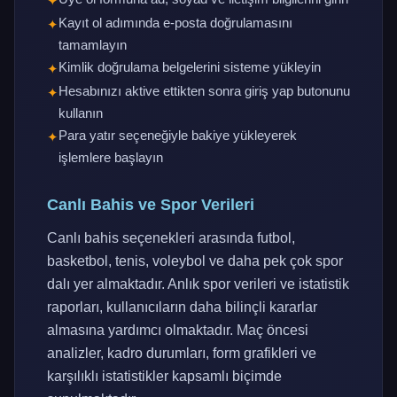
Kayıt ol adımında e-posta doğrulamasını
tamamlayın
Kimlik doğrulama belgelerini sisteme yükleyin
Hesabınızı aktive ettikten sonra giriş yap butonunu
kullanın
Para yatır seçeneğiyle bakiye yükleyerek
işlemlere başlayın
Canlı Bahis ve Spor Verileri
Canlı bahis seçenekleri arasında futbol,
basketbol, tenis, voleybol ve daha pek çok spor
dalı yer almaktadır. Anlık spor verileri ve istatistik
raporları, kullanıcıların daha bilinçli kararlar
almasına yardımcı olmaktadır. Maç öncesi
analizler, kadro durumları, form grafikleri ve
karşılıklı istatistikler kapsamlı biçimde