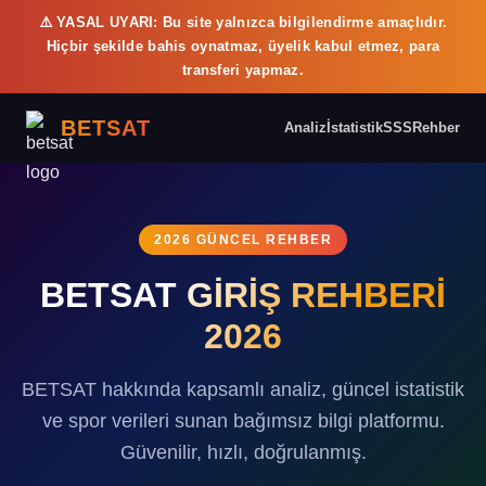
⚠️ YASAL UYARI: Bu site yalnızca bilgilendirme amaçlıdır.
Hiçbir şekilde bahis oynatmaz, üyelik kabul etmez, para
transferi yapmaz.
BETSAT
Analiz
İstatistik
SSS
Rehber
2026 GÜNCEL REHBER
BETSAT GİRİŞ REHBERİ
2026
BETSAT hakkında kapsamlı analiz, güncel istatistik
ve spor verileri sunan bağımsız bilgi platformu.
Güvenilir, hızlı, doğrulanmış.