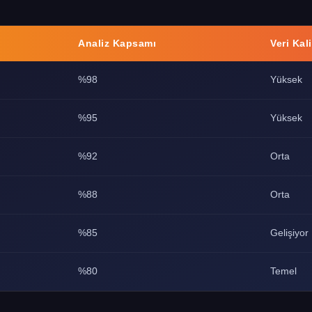
Analiz Kapsamı
Veri Kali
%98
Yüksek
%95
Yüksek
%92
Orta
%88
Orta
%85
Gelişiyor
%80
Temel