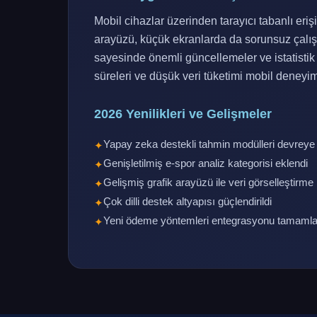
Mobil cihazlar üzerinden tarayıcı tabanlı e
arayüzü, küçük ekranlarda da sorunsuz çalışac
sayesinde önemli güncellemeler ve istatistik d
süreleri ve düşük veri tüketimi mobil deneyim
2026 Yenilikleri ve Gelişmeler
Yapay zeka destekli tahmin modülleri devreye 
Genişletilmiş e-spor analiz kategorisi eklendi
Gelişmiş grafik arayüzü ile veri görselleştirme
Çok dilli destek altyapısı güçlendirildi
Yeni ödeme yöntemleri entegrasyonu tamamla