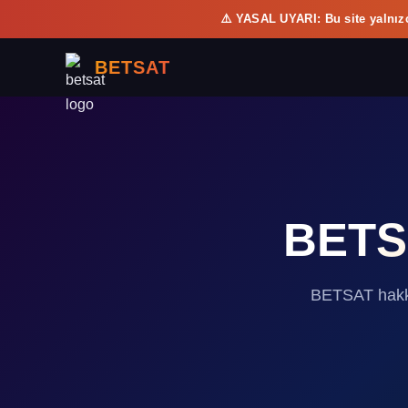
⚠️ YASAL UYARI: Bu site yalnızc
BETSAT
BETS
BETSAT hakkın