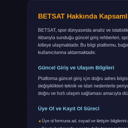
BETSAT Hakkında Kapsamlı 
BETSAT, spor dünyasında analiz ve istatistik 
itibarıyla sunduğu güncel giriş rehberleri, spo
kitleye ulaşmaktadır. Bu bilgi platformu, bağı
kullanıcılarına aktarmaktadır.
Güncel Giriş ve Ulaşım Bilgileri
Platforma güncel giriş için doğru adres bilg
değişiklikleri teknik ve idari nedenlerle periy
doğru ve hızlı ulaşım sağlaması amacıyla dü
Üye Ol ve Kayıt Ol Süreci
Üye ol formuna ad, soyad ve iletişim bilgilerini 