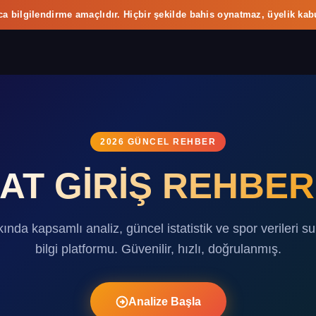
a bilgilendirme amaçlıdır. Hiçbir şekilde bahis oynatmaz, üyelik kab
2026 GÜNCEL REHBER
AT GİRİŞ REHBERİ
da kapsamlı analiz, güncel istatistik ve spor verileri 
bilgi platformu. Güvenilir, hızlı, doğrulanmış.
Analize Başla