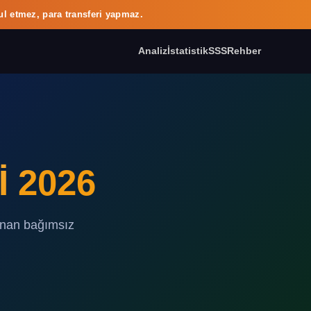
ul etmez, para transferi yapmaz.
Analiz
İstatistik
SSS
Rehber
 2026
sunan bağımsız