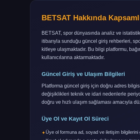
BETSAT Hakkında Kapsamlı 
BETSAT, spor dünyasında analiz ve istatistik 
itibarıyla sunduğu güncel giriş rehberleri, spo
kitleye ulaşmaktadır. Bu bilgi platformu, bağı
kullanıcılarına aktarmaktadır.
Güncel Giriş ve Ulaşım Bilgileri
Platforma güncel giriş için doğru adres bilg
değişiklikleri teknik ve idari nedenlerle periy
doğru ve hızlı ulaşım sağlaması amacıyla dü
Üye Ol ve Kayıt Ol Süreci
Üye ol formuna ad, soyad ve iletişim bilgilerini 