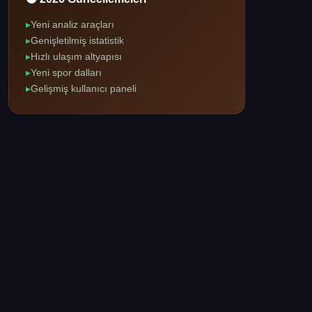
Yeni analiz araçları
Genişletilmiş istatistik
Hızlı ulaşım altyapısı
Yeni spor dalları
Gelişmiş kullanıcı paneli