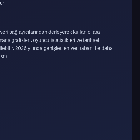
ur
r veri sağlayıcılarından derleyerek kullanıcılara
ans grafikleri, oyuncu istatistikleri ve tarihsel
bilir. 2026 yılında genişletilen veri tabanı ile daha
tır.