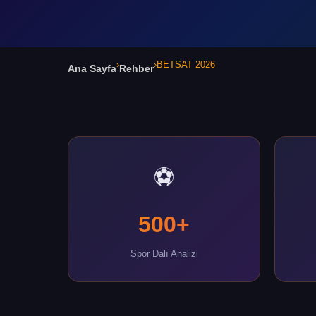
›
›
BETSAT 2026
Ana Sayfa
Rehber
⚽
500+
Spor Dalı Analizi