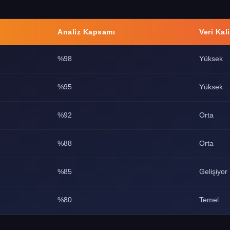
Analiz Kapsamı
Veri Kali
%98
Yüksek
%95
Yüksek
%92
Orta
%88
Orta
%85
Gelişiyor
%80
Temel