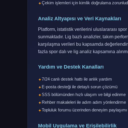
Çekim işlemleri için kimlik doğrulama zorunlud
Analiz Altyapısı ve Veri Kaynakları
Platform, istatistik verilerini uluslararası spo
sunmaktadır. Lig bazlı analizler, takım perform
karşılaşma verileri bu kapsamda değerlendirile
fazla spor dalı ve lig analiz kapsamına alınmış
Yardım ve Destek Kanalları
7/24 canlı destek hattı ile anlık yardım
E-posta desteği ile detaylı sorun çözümü
SSS bölümünden hızlı ulaşım ve bilgi edinme
Rehber makaleleri ile adım adım yönlendirme
Topluluk forumu üzerinden deneyim paylaşımı
Mobil Uygulama ve Erişilebilirlik