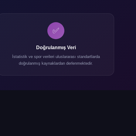
✅
Doğrulanmış Veri
İstatistik ve spor verileri uluslararası standartlarda
doğrulanmış kaynaklardan derlenmektedir.