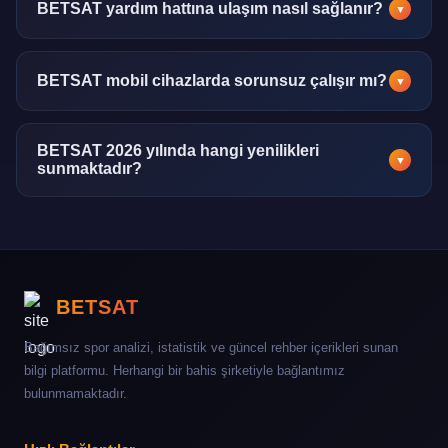
raporun altında açıklama notları ve okuma kılavuzu
BETSAT yardım hattına ulaşım nasıl sağlanır?
▼
bulunmaktadır.
7/24 aktif canlı destek hattı, e-posta kanalı ve SSS bölümü
üzerinden yardım alınabilir. Ortalama yanıt süresi 5
BETSAT mobil cihazlarda sorunsuz çalışır mı?
▼
dakikanın altındadır.
Tüm modern mobil tarayıcılar ve işletim sistemleriyle tam
uyumludur. Uygulama ayrıca iOS ve Android
BETSAT 2026 yılında hangi yenilikleri
▼
sunmaktadır?
platformlarında da mevcuttur.
2026 itibarıyla yapay zeka destekli analiz modülleri,
genişletilmiş e-spor verileri, çok dilli destek ve yeni ödeme
entegrasyonları hayata geçirilmiştir.
BETSAT
Bağımsız spor analizi, istatistik ve güncel rehber içerikleri sunan
bilgi platformu. Herhangi bir bahis şirketiyle bağlantımız
bulunmamaktadır.