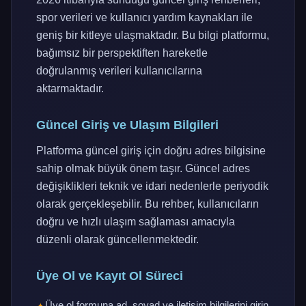
spor verileri ve kullanıcı yardım kaynakları ile
geniş bir kitleye ulaşmaktadır. Bu bilgi platformu,
bağımsız bir perspektiften hareketle
doğrulanmış verileri kullanıcılarına
aktarmaktadır.
Güncel Giriş ve Ulaşım Bilgileri
Platforma güncel giriş için doğru adres bilgisine
sahip olmak büyük önem taşır. Güncel adres
değişiklikleri teknik ve idari nedenlerle periyodik
olarak gerçekleşebilir. Bu rehber, kullanıcıların
doğru ve hızlı ulaşım sağlaması amacıyla
düzenli olarak güncellenmektedir.
Üye Ol ve Kayıt Ol Süreci
Üye ol formuna ad, soyad ve iletişim bilgilerini girin