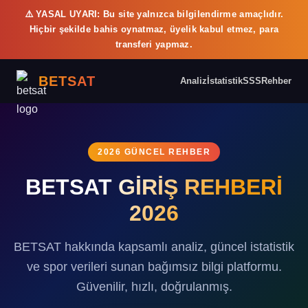
⚠️ YASAL UYARI: Bu site yalnızca bilgilendirme amaçlıdır.
Hiçbir şekilde bahis oynatmaz, üyelik kabul etmez, para
transferi yapmaz.
BETSAT
Analiz
İstatistik
SSS
Rehber
2026 GÜNCEL REHBER
BETSAT GİRİŞ REHBERİ
2026
BETSAT hakkında kapsamlı analiz, güncel istatistik
ve spor verileri sunan bağımsız bilgi platformu.
Güvenilir, hızlı, doğrulanmış.