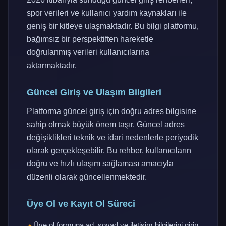
spor verileri ve kullanıcı yardım kaynakları ile
geniş bir kitleye ulaşmaktadır. Bu bilgi platformu,
bağımsız bir perspektiften hareketle
doğrulanmış verileri kullanıcılarına
aktarmaktadır.
Güncel Giriş ve Ulaşım Bilgileri
Platforma güncel giriş için doğru adres bilgisine
sahip olmak büyük önem taşır. Güncel adres
değişiklikleri teknik ve idari nedenlerle periyodik
olarak gerçekleşebilir. Bu rehber, kullanıcıların
doğru ve hızlı ulaşım sağlaması amacıyla
düzenli olarak güncellenmektedir.
Üye Ol ve Kayıt Ol Süreci
Üye ol formuna ad, soyad ve iletişim bilgilerini girin