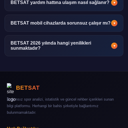
raporun altında açıklama notları ve okuma kılavuzu
BETSAT yardım hattına ulaşım nasıl sağlanır?
▼
bulunmaktadır.
7/24 aktif canlı destek hattı, e-posta kanalı ve SSS bölümü
üzerinden yardım alınabilir. Ortalama yanıt süresi 5
BETSAT mobil cihazlarda sorunsuz çalışır mı?
▼
dakikanın altındadır.
Tüm modern mobil tarayıcılar ve işletim sistemleriyle tam
uyumludur. Uygulama ayrıca iOS ve Android
BETSAT 2026 yılında hangi yenilikleri
▼
sunmaktadır?
platformlarında da mevcuttur.
2026 itibarıyla yapay zeka destekli analiz modülleri,
genişletilmiş e-spor verileri, çok dilli destek ve yeni ödeme
entegrasyonları hayata geçirilmiştir.
BETSAT
Bağımsız spor analizi, istatistik ve güncel rehber içerikleri sunan
bilgi platformu. Herhangi bir bahis şirketiyle bağlantımız
bulunmamaktadır.