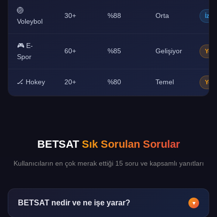
🏐
30+
%88
Orta
İzle
Voleybol
🎮 E-
60+
%85
Gelişiyor
Yeni
Spor
🏒 Hokey
20+
%80
Temel
Yeni
BETSAT
Sık Sorulan Sorular
Kullanıcıların en çok merak ettiği 15 soru ve kapsamlı yanıtları
BETSAT nedir ve ne işe yarar?
▼