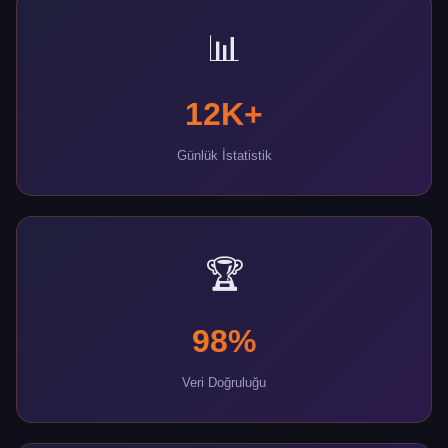
📊
12K+
Günlük İstatistik
🏆
98%
Veri Doğruluğu