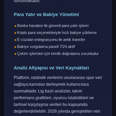
sunulmaktadır.
Para Yatır ve Bakiye Yönetimi
Banka havalesi ile güvenli para yatır işlemi
Kripto para seçenekleriyle hızlı bakiye yükleme
E-cüzdan entegrasyonu ile anlık transfer
Bakiye sorgulama paneli 7/24 aktif
Çekim işlemleri için kimlik doğrulama zorunludur
Analiz Altyapısı ve Veri Kaynakları
Platform, istatistik verilerini uluslararası spor veri
sağlayıcılarından derleyerek kullanıcılara
sunmaktadır. Lig bazlı analizler, takım
performans grafikleri, oyuncu istatistikleri ve
tarihsel karşılaşma verileri bu kapsamda
değerlendirilebilir. 2026 yılında genişletilen veri