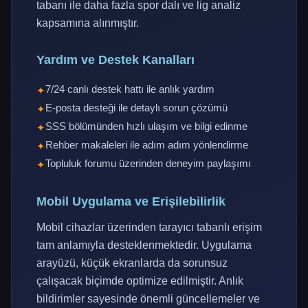
tabanı ile daha fazla spor dalı ve lig analiz
kapsamına alınmıştır.
Yardım ve Destek Kanalları
7/24 canlı destek hattı ile anlık yardım
E-posta desteği ile detaylı sorun çözümü
SSS bölümünden hızlı ulaşım ve bilgi edinme
Rehber makaleleri ile adım adım yönlendirme
Topluluk forumu üzerinden deneyim paylaşımı
Mobil Uygulama ve Erişilebilirlik
Mobil cihazlar üzerinden tarayıcı tabanlı erişim
tam anlamıyla desteklenmektedir. Uygulama
arayüzü, küçük ekranlarda da sorunsuz
çalışacak biçimde optimize edilmiştir. Anlık
bildirimler sayesinde önemli güncellemeler ve