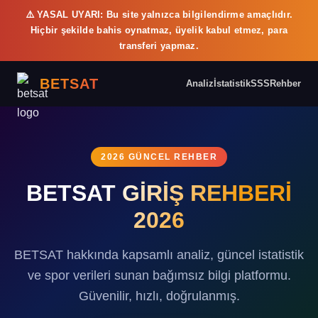
⚠️ YASAL UYARI: Bu site yalnızca bilgilendirme amaçlıdır.
Hiçbir şekilde bahis oynatmaz, üyelik kabul etmez, para
transferi yapmaz.
BETSAT
Analiz
İstatistik
SSS
Rehber
2026 GÜNCEL REHBER
BETSAT GİRİŞ REHBERİ
2026
BETSAT hakkında kapsamlı analiz, güncel istatistik
ve spor verileri sunan bağımsız bilgi platformu.
Güvenilir, hızlı, doğrulanmış.