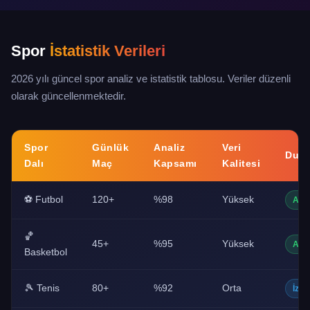
Spor
İstatistik Verileri
2026 yılı güncel spor analiz ve istatistik tablosu. Veriler düzenli
olarak güncellenmektedir.
Spor
Günlük
Analiz
Veri
Dur
Dalı
Maç
Kapsamı
Kalitesi
⚽ Futbol
120+
%98
Yüksek
Akti
🏀
45+
%95
Yüksek
Akti
Basketbol
🎾 Tenis
80+
%92
Orta
İzle