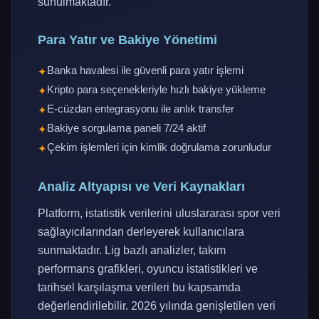
sunulmaktadır.
Para Yatır ve Bakiye Yönetimi
Banka havalesi ile güvenli para yatır işlemi
Kripto para seçenekleriyle hızlı bakiye yükleme
E-cüzdan entegrasyonu ile anlık transfer
Bakiye sorgulama paneli 7/24 aktif
Çekim işlemleri için kimlik doğrulama zorunludur
Analiz Altyapısı ve Veri Kaynakları
Platform, istatistik verilerini uluslararası spor veri
sağlayıcılarından derleyerek kullanıcılara
sunmaktadır. Lig bazlı analizler, takım
performans grafikleri, oyuncu istatistikleri ve
tarihsel karşılaşma verileri bu kapsamda
değerlendirilebilir. 2026 yılında genişletilen veri