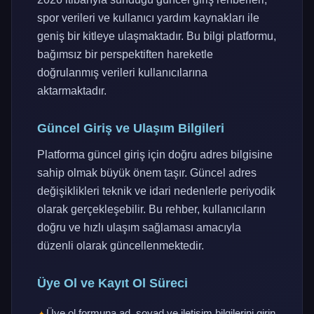
spor verileri ve kullanıcı yardım kaynakları ile
geniş bir kitleye ulaşmaktadır. Bu bilgi platformu,
bağımsız bir perspektiften hareketle
doğrulanmış verileri kullanıcılarına
aktarmaktadır.
Güncel Giriş ve Ulaşım Bilgileri
Platforma güncel giriş için doğru adres bilgisine
sahip olmak büyük önem taşır. Güncel adres
değişiklikleri teknik ve idari nedenlerle periyodik
olarak gerçekleşebilir. Bu rehber, kullanıcıların
doğru ve hızlı ulaşım sağlaması amacıyla
düzenli olarak güncellenmektedir.
Üye Ol ve Kayıt Ol Süreci
Üye ol formuna ad, soyad ve iletişim bilgilerini girin