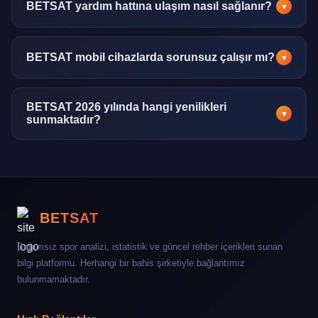
raporun altında açıklama notları ve okuma kılavuzu
BETSAT yardım hattına ulaşım nasıl sağlanır?
▼
bulunmaktadır.
7/24 aktif canlı destek hattı, e-posta kanalı ve SSS bölümü
üzerinden yardım alınabilir. Ortalama yanıt süresi 5
BETSAT mobil cihazlarda sorunsuz çalışır mı?
▼
dakikanın altındadır.
Tüm modern mobil tarayıcılar ve işletim sistemleriyle tam
uyumludur. Uygulama ayrıca iOS ve Android
BETSAT 2026 yılında hangi yenilikleri
▼
sunmaktadır?
platformlarında da mevcuttur.
2026 itibarıyla yapay zeka destekli analiz modülleri,
genişletilmiş e-spor verileri, çok dilli destek ve yeni ödeme
entegrasyonları hayata geçirilmiştir.
BETSAT
Bağımsız spor analizi, istatistik ve güncel rehber içerikleri sunan
bilgi platformu. Herhangi bir bahis şirketiyle bağlantımız
bulunmamaktadır.