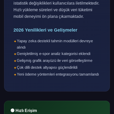
istatistik değişiklikleri kullanıcılara iletilmektedir.
Hızlı yükleme süreleri ve düşük veri tüketimi
mobil deneyimi ön plana çıkarmaktadır.
2026 Yenilikleri ve Gelişmeler
Yapay zeka destekli tahmin modülleri devreye
alındı
Genişletilmiş e-spor analiz kategorisi eklendi
Gelişmiş grafik arayüzü ile veri görselleştirme
Çok dilli destek altyapısı güçlendirildi
Yeni ödeme yöntemleri entegrasyonu tamamlandı
🟢 Hızlı Erişim