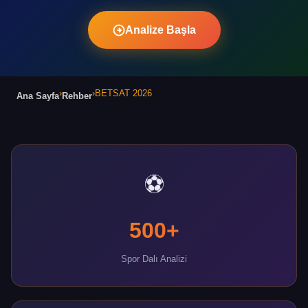
Analize Başla
›
›
BETSAT 2026
Ana Sayfa
Rehber
⚽
500+
Spor Dalı Analizi