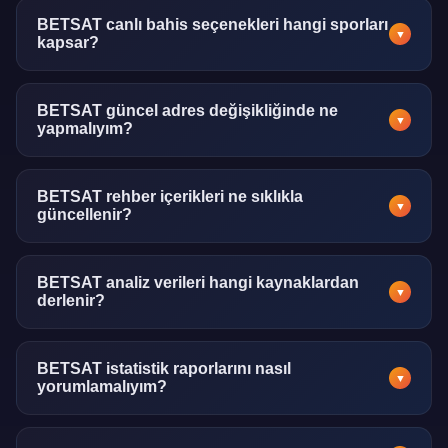
görüntülenebilir. İşlem geçmişi de aynı ekrandan takip
BETSAT canlı bahis seçenekleri hangi sporları
▼
kapsar?
edilebilmektedir.
Futbol, basketbol, tenis, voleybol, hokey ve e-spor dahil
olmak üzere pek çok spor dalında canlı bahis imkânı
BETSAT güncel adres değişikliğinde ne
▼
yapmalıyım?
sunulmaktadır.
Güncel adres değişikliklerinde bu rehber sayfasını kontrol
etmeniz yeterlidir. Ayrıca bildirim aboneliği ile otomatik bilgi
BETSAT rehber içerikleri ne sıklıkla
▼
güncellenir?
alabilirsiniz.
Bu bilgi platformu içerikleri haftalık olarak gözden
geçirilmekte, önemli değişikliklerde anında güncelleme
BETSAT analiz verileri hangi kaynaklardan
▼
derlenir?
yapılmaktadır.
Spor verileri uluslararası veri sağlayıcılarından, resmi lig
istatistik portallarından ve bağımsız analiz kuruluşlarından
BETSAT istatistik raporlarını nasıl
▼
yorumlamalıyım?
derlenmektedir.
Tablolar ve grafikler sezgisel biçimde tasarlanmıştır. Her