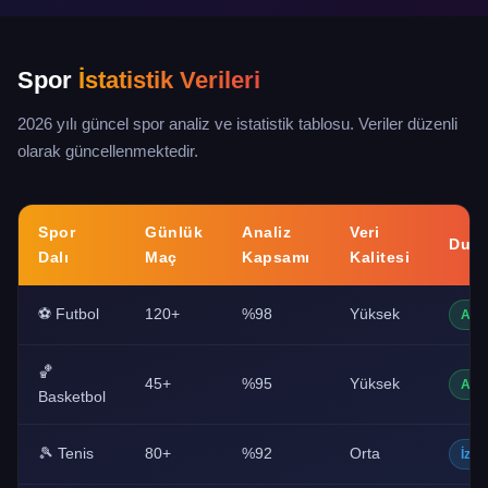
Spor
İstatistik Verileri
2026 yılı güncel spor analiz ve istatistik tablosu. Veriler düzenli
olarak güncellenmektedir.
Spor
Günlük
Analiz
Veri
Dur
Dalı
Maç
Kapsamı
Kalitesi
⚽ Futbol
120+
%98
Yüksek
Akti
🏀
45+
%95
Yüksek
Akti
Basketbol
🎾 Tenis
80+
%92
Orta
İzle