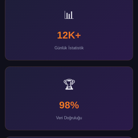
📊
12K+
Günlük İstatistik
🏆
98%
Veri Doğruluğu