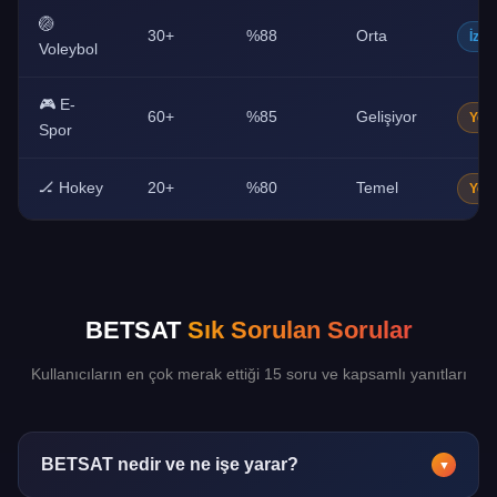
🏐
30+
%88
Orta
İzle
Voleybol
🎮 E-
60+
%85
Gelişiyor
Yeni
Spor
🏒 Hokey
20+
%80
Temel
Yeni
BETSAT
Sık Sorulan Sorular
Kullanıcıların en çok merak ettiği 15 soru ve kapsamlı yanıtları
BETSAT nedir ve ne işe yarar?
▼