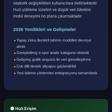
istatistik değişiklikleri kullanıcılara iletilmektedir.
Hızlı yükleme süreleri ve düşük veri tüketimi
mobil deneyimi ön plana çıkarmaktadır.
2026 Yenilikleri ve Gelişmeler
Yapay zeka destekli tahmin modülleri devreye
alındı
Genişletilmiş e-spor analiz kategorisi eklendi
Gelişmiş grafik arayüzü ile veri görselleştirme
Çok dilli destek altyapısı güçlendirildi
Yeni ödeme yöntemleri entegrasyonu tamamlandı
🟢 Hızlı Erişim