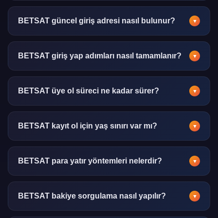
Kapsamlı spor analizi, istatistik ve güncel rehber içerikleri
sunan bir bilgi platformudur. Kullanıcılara doğrulanmış
BETSAT güncel giriş adresi nasıl bulunur?
▼
veriler eşliğinde yönlendirme sağlar.
Güncel adres bilgisi için bu rehber sayfası düzenli olarak
güncellenmektedir. Sayfayı yer imlerinize ekleyerek hızlı
BETSAT giriş yap adımları nasıl tamamlanır?
▼
ulaşım sağlayabilirsiniz.
Kullanıcı adı ve şifrenizi girerek giriş yap butonuna tıklayın.
İki faktörlü doğrulama aktifse SMS kodunu da girmeniz
BETSAT üye ol süreci ne kadar sürer?
▼
gerekecektir.
Üye ol işlemi ortalama 3-5 dakika içinde
tamamlanmaktadır. E-posta doğrulaması anlık olarak
BETSAT kayıt ol için yaş sınırı var mı?
▼
gerçekleştirilir.
Kayıt ol işlemi için 18 yaş ve üzeri olmak zorunludur. Yaş
doğrulaması kimlik belgesi ile gerçekleştirilmektedir.
BETSAT para yatır yöntemleri nelerdir?
▼
Banka havalesi, kredi kartı, e-cüzdan ve kripto para gibi
çeşitli para yatır yöntemleri desteklenmektedir. Her
BETSAT bakiye sorgulama nasıl yapılır?
▼
yöntemin minimum limiti farklılık gösterebilir.
Hesap panelindeki bakiye bölümünden anlık durum