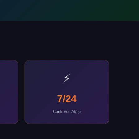
⚡
7/24
Canlı Veri Akışı