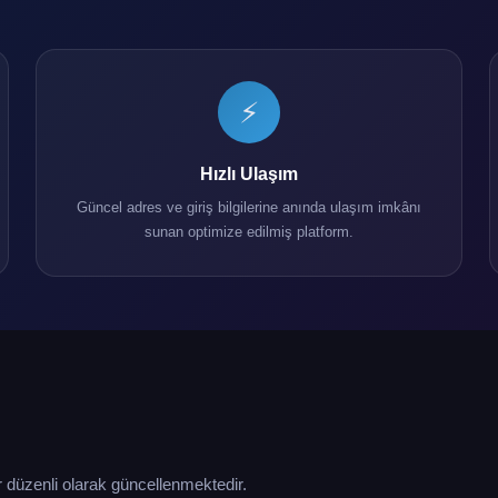
⚡
Hızlı Ulaşım
Güncel adres ve giriş bilgilerine anında ulaşım imkânı
sunan optimize edilmiş platform.
er düzenli olarak güncellenmektedir.