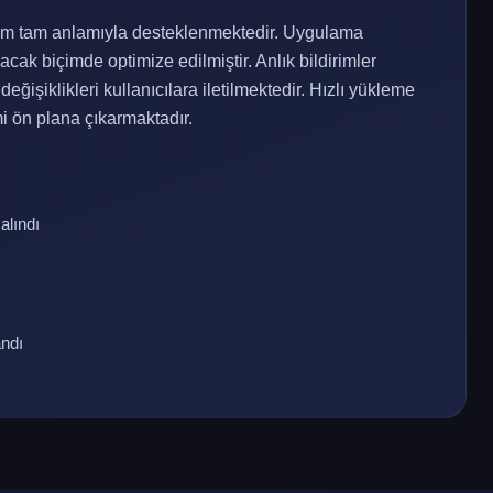
rişim tam anlamıyla desteklenmektedir. Uygulama
ak biçimde optimize edilmiştir. Anlık bildirimler
eğişiklikleri kullanıcılara iletilmektedir. Hızlı yükleme
i ön plana çıkarmaktadır.
alındı
ndı