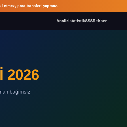
ul etmez, para transferi yapmaz.
Analiz
İstatistik
SSS
Rehber
 2026
sunan bağımsız