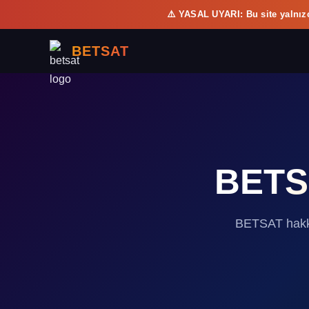
⚠️ YASAL UYARI: Bu site yalnızc
BETSAT
BETS
BETSAT hakkın