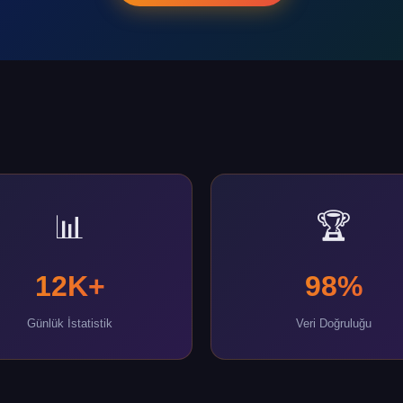
📊
🏆
12K+
98%
Günlük İstatistik
Veri Doğruluğu