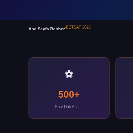
›
›
BETSAT 2026
Ana Sayfa
Rehber
⚽
500+
Spor Dalı Analizi