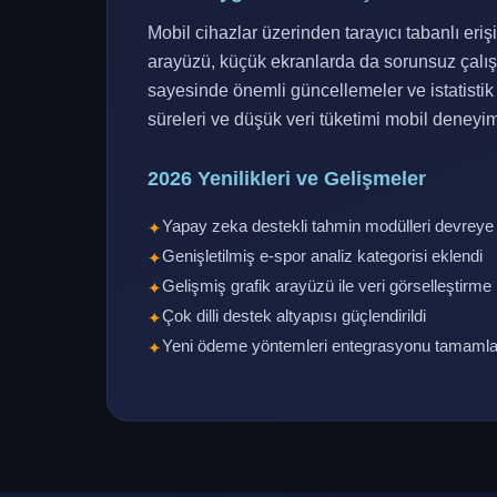
Mobil cihazlar üzerinden tarayıcı tabanlı e
arayüzü, küçük ekranlarda da sorunsuz çalışac
sayesinde önemli güncellemeler ve istatistik d
süreleri ve düşük veri tüketimi mobil deneyim
2026 Yenilikleri ve Gelişmeler
Yapay zeka destekli tahmin modülleri devreye 
Genişletilmiş e-spor analiz kategorisi eklendi
Gelişmiş grafik arayüzü ile veri görselleştirme
Çok dilli destek altyapısı güçlendirildi
Yeni ödeme yöntemleri entegrasyonu tamamla