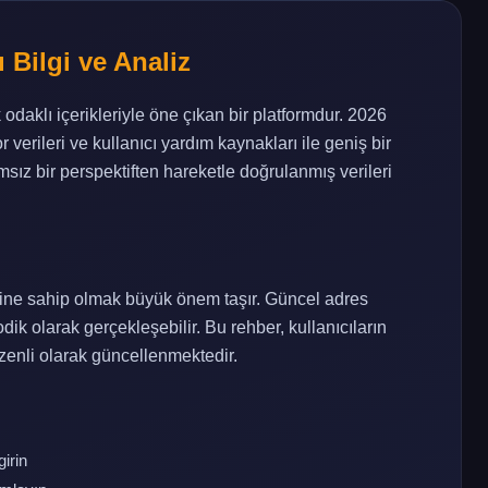
Bilgi ve Analiz
odaklı içerikleriyle öne çıkan bir platformdur. 2026
r verileri ve kullanıcı yardım kaynakları ile geniş bir
msız bir perspektiften hareketle doğrulanmış verileri
isine sahip olmak büyük önem taşır. Güncel adres
odik olarak gerçekleşebilir. Bu rehber, kullanıcıların
zenli olarak güncellenmektedir.
girin