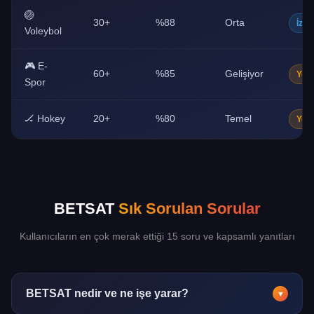
🏐
30+
%88
Orta
İzle
Voleybol
🎮 E-
60+
%85
Gelişiyor
Yeni
Spor
🏒 Hokey
20+
%80
Temel
Yeni
BETSAT
Sık Sorulan Sorular
Kullanıcıların en çok merak ettiği 15 soru ve kapsamlı yanıtları
BETSAT nedir ve ne işe yarar?
▼