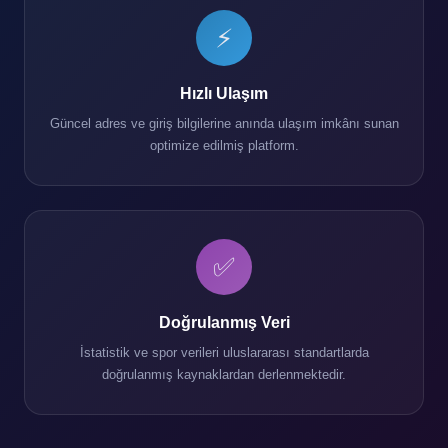
⚡
Hızlı Ulaşım
Güncel adres ve giriş bilgilerine anında ulaşım imkânı sunan
optimize edilmiş platform.
✅
Doğrulanmış Veri
İstatistik ve spor verileri uluslararası standartlarda
doğrulanmış kaynaklardan derlenmektedir.