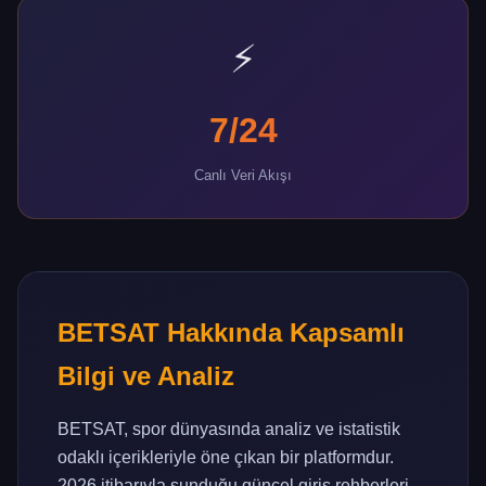
⚡
7/24
Canlı Veri Akışı
BETSAT Hakkında Kapsamlı
Bilgi ve Analiz
BETSAT, spor dünyasında analiz ve istatistik
odaklı içerikleriyle öne çıkan bir platformdur.
2026 itibarıyla sunduğu güncel giriş rehberleri,