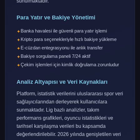
sunulmaktadır.
Para Yatır ve Bakiye Yönetimi
Banka havalesi ile güvenli para yatır işlemi
Kripto para seçenekleriyle hızlı bakiye yükleme
E-cüzdan entegrasyonu ile anlık transfer
Bakiye sorgulama paneli 7/24 aktif
Çekim işlemleri için kimlik doğrulama zorunludur
Analiz Altyapısı ve Veri Kaynakları
Platform, istatistik verilerini uluslararası spor veri
sağlayıcılarından derleyerek kullanıcılara
sunmaktadır. Lig bazlı analizler, takım
performans grafikleri, oyuncu istatistikleri ve
tarihsel karşılaşma verileri bu kapsamda
değerlendirilebilir. 2026 yılında genişletilen veri