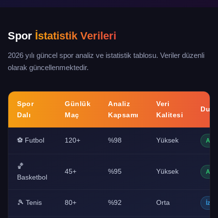
Spor
İstatistik Verileri
2026 yılı güncel spor analiz ve istatistik tablosu. Veriler düzenli
olarak güncellenmektedir.
Spor
Günlük
Analiz
Veri
Dur
Dalı
Maç
Kapsamı
Kalitesi
⚽ Futbol
120+
%98
Yüksek
Akti
🏀
45+
%95
Yüksek
Akti
Basketbol
🎾 Tenis
80+
%92
Orta
İzle