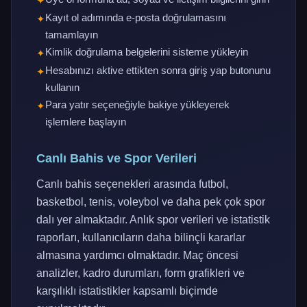
Kayıt ol adımında e-posta doğrulamasını
tamamlayın
Kimlik doğrulama belgelerini sisteme yükleyin
Hesabınızı aktive ettikten sonra giriş yap butonunu
kullanın
Para yatır seçeneğiyle bakiye yükleyerek
işlemlere başlayın
Canlı Bahis ve Spor Verileri
Canlı bahis seçenekleri arasında futbol,
basketbol, tenis, voleybol ve daha pek çok spor
dalı yer almaktadır. Anlık spor verileri ve istatistik
raporları, kullanıcıların daha bilinçli kararlar
almasına yardımcı olmaktadır. Maç öncesi
analizler, kadro durumları, form grafikleri ve
karşılıklı istatistikler kapsamlı biçimde