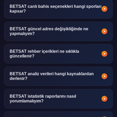
görüntülenebilir. İşlem geçmişi de aynı ekrandan takip
BETSAT canlı bahis seçenekleri hangi sporları
▼
kapsar?
edilebilmektedir.
Futbol, basketbol, tenis, voleybol, hokey ve e-spor dahil
olmak üzere pek çok spor dalında canlı bahis imkânı
BETSAT güncel adres değişikliğinde ne
▼
yapmalıyım?
sunulmaktadır.
Güncel adres değişikliklerinde bu rehber sayfasını kontrol
etmeniz yeterlidir. Ayrıca bildirim aboneliği ile otomatik bilgi
BETSAT rehber içerikleri ne sıklıkla
▼
güncellenir?
alabilirsiniz.
Bu bilgi platformu içerikleri haftalık olarak gözden
geçirilmekte, önemli değişikliklerde anında güncelleme
BETSAT analiz verileri hangi kaynaklardan
▼
derlenir?
yapılmaktadır.
Spor verileri uluslararası veri sağlayıcılarından, resmi lig
istatistik portallarından ve bağımsız analiz kuruluşlarından
BETSAT istatistik raporlarını nasıl
▼
yorumlamalıyım?
derlenmektedir.
Tablolar ve grafikler sezgisel biçimde tasarlanmıştır. Her