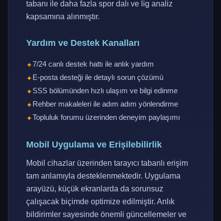
tabanı ile daha fazla spor dalı ve lig analiz
kapsamına alınmıştır.
Yardım ve Destek Kanalları
7/24 canlı destek hattı ile anlık yardım
E-posta desteği ile detaylı sorun çözümü
SSS bölümünden hızlı ulaşım ve bilgi edinme
Rehber makaleleri ile adım adım yönlendirme
Topluluk forumu üzerinden deneyim paylaşımı
Mobil Uygulama ve Erişilebilirlik
Mobil cihazlar üzerinden tarayıcı tabanlı erişim
tam anlamıyla desteklenmektedir. Uygulama
arayüzü, küçük ekranlarda da sorunsuz
çalışacak biçimde optimize edilmiştir. Anlık
bildirimler sayesinde önemli güncellemeler ve