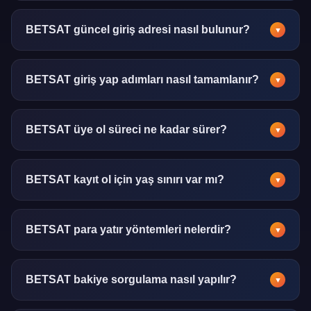
Kapsamlı spor analizi, istatistik ve güncel rehber içerikleri
sunan bir bilgi platformudur. Kullanıcılara doğrulanmış
BETSAT güncel giriş adresi nasıl bulunur?
▼
veriler eşliğinde yönlendirme sağlar.
Güncel adres bilgisi için bu rehber sayfası düzenli olarak
güncellenmektedir. Sayfayı yer imlerinize ekleyerek hızlı
BETSAT giriş yap adımları nasıl tamamlanır?
▼
ulaşım sağlayabilirsiniz.
Kullanıcı adı ve şifrenizi girerek giriş yap butonuna tıklayın.
İki faktörlü doğrulama aktifse SMS kodunu da girmeniz
BETSAT üye ol süreci ne kadar sürer?
▼
gerekecektir.
Üye ol işlemi ortalama 3-5 dakika içinde
tamamlanmaktadır. E-posta doğrulaması anlık olarak
BETSAT kayıt ol için yaş sınırı var mı?
▼
gerçekleştirilir.
Kayıt ol işlemi için 18 yaş ve üzeri olmak zorunludur. Yaş
doğrulaması kimlik belgesi ile gerçekleştirilmektedir.
BETSAT para yatır yöntemleri nelerdir?
▼
Banka havalesi, kredi kartı, e-cüzdan ve kripto para gibi
çeşitli para yatır yöntemleri desteklenmektedir. Her
BETSAT bakiye sorgulama nasıl yapılır?
▼
yöntemin minimum limiti farklılık gösterebilir.
Hesap panelindeki bakiye bölümünden anlık durum