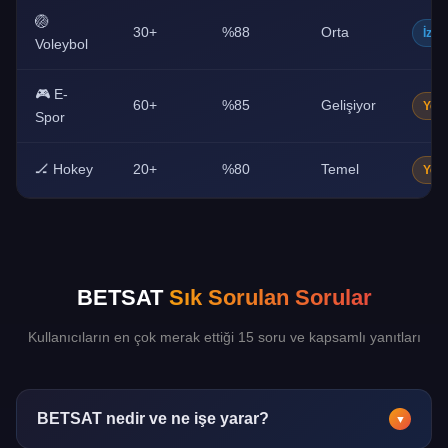
🏐
30+
%88
Orta
İzle
Voleybol
🎮 E-
60+
%85
Gelişiyor
Yeni
Spor
🏒 Hokey
20+
%80
Temel
Yeni
BETSAT
Sık Sorulan Sorular
Kullanıcıların en çok merak ettiği 15 soru ve kapsamlı yanıtları
BETSAT nedir ve ne işe yarar?
▼