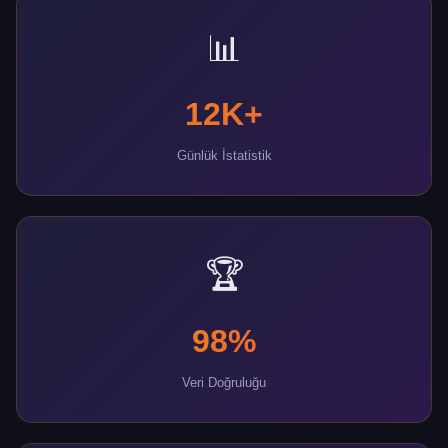
📊
12K+
Günlük İstatistik
🏆
98%
Veri Doğruluğu