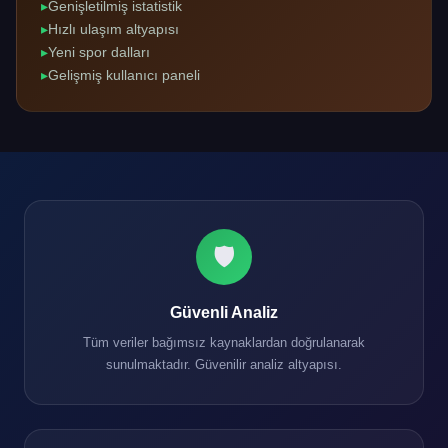
Genişletilmiş istatistik
Hızlı ulaşım altyapısı
Yeni spor dalları
Gelişmiş kullanıcı paneli
🛡️
Güvenli Analiz
Tüm veriler bağımsız kaynaklardan doğrulanarak
sunulmaktadır. Güvenilir analiz altyapısı.