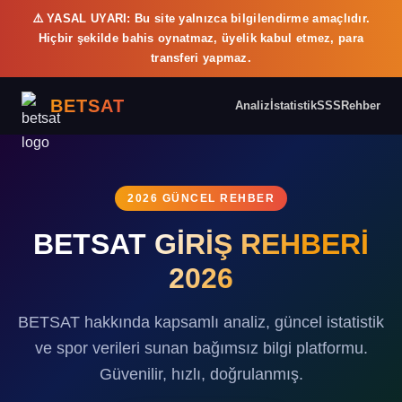
⚠️ YASAL UYARI: Bu site yalnızca bilgilendirme amaçlıdır.
Hiçbir şekilde bahis oynatmaz, üyelik kabul etmez, para
transferi yapmaz.
BETSAT
Analiz
İstatistik
SSS
Rehber
2026 GÜNCEL REHBER
BETSAT GİRİŞ REHBERİ
2026
BETSAT hakkında kapsamlı analiz, güncel istatistik
ve spor verileri sunan bağımsız bilgi platformu.
Güvenilir, hızlı, doğrulanmış.