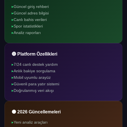
Güncel giriş rehberi
Güncel adres bilgisi
Canlı bahis verileri
Spor istatistikleri
Analiz raporları
🔵 Platform Özellikleri
7/24 canlı destek yardım
Anlık bakiye sorgulama
Mobil uyumlu arayüz
Güvenli para yatır sistemi
Doğrulanmış veri akışı
🟠 2026 Güncellemeleri
Yeni analiz araçları