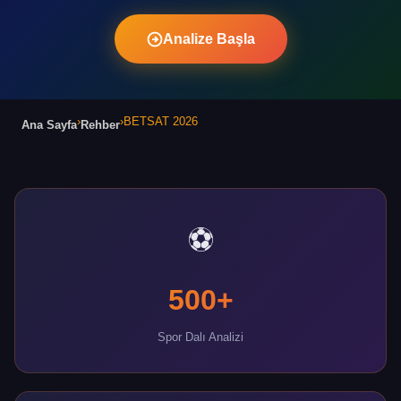
Analize Başla
›
›
BETSAT 2026
Ana Sayfa
Rehber
⚽
500+
Spor Dalı Analizi