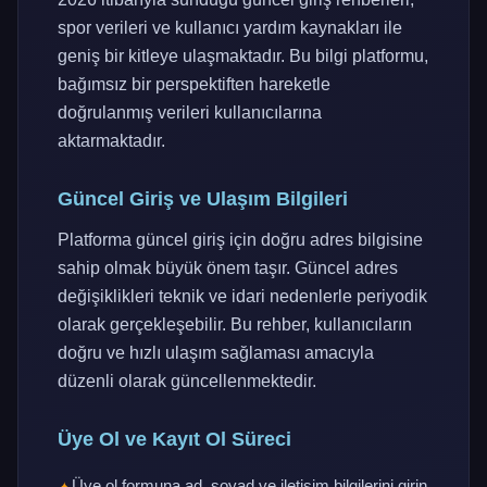
spor verileri ve kullanıcı yardım kaynakları ile
geniş bir kitleye ulaşmaktadır. Bu bilgi platformu,
bağımsız bir perspektiften hareketle
doğrulanmış verileri kullanıcılarına
aktarmaktadır.
Güncel Giriş ve Ulaşım Bilgileri
Platforma güncel giriş için doğru adres bilgisine
sahip olmak büyük önem taşır. Güncel adres
değişiklikleri teknik ve idari nedenlerle periyodik
olarak gerçekleşebilir. Bu rehber, kullanıcıların
doğru ve hızlı ulaşım sağlaması amacıyla
düzenli olarak güncellenmektedir.
Üye Ol ve Kayıt Ol Süreci
Üye ol formuna ad, soyad ve iletişim bilgilerini girin