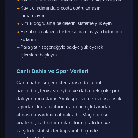
Kayıt ol adımında e-posta doğrulamasını
tamamlayın
Kimlik doğrulama belgelerini sisteme yükleyin
Hesabınızı aktive ettikten sonra giriş yap butonunu
kullanın
Para yatır seçeneğiyle bakiye yükleyerek
işlemlere başlayın
Canlı Bahis ve Spor Verileri
Canlı bahis seçenekleri arasında futbol,
basketbol, tenis, voleybol ve daha pek çok spor
dalı yer almaktadır. Anlık spor verileri ve istatistik
raporları, kullanıcıların daha bilinçli kararlar
almasına yardımcı olmaktadır. Maç öncesi
analizler, kadro durumları, form grafikleri ve
karşılıklı istatistikler kapsamlı biçimde