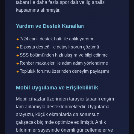
tabanı ile daha fazla spor dalı ve lig analiz
kapsamına alınmıştır.
Yardım ve Destek Kanalları
7/24 canlı destek hattı ile anlık yardım
E-posta desteği ile detaylı sorun çözümü
SSS bölümünden hızlı ulaşım ve bilgi edinme
Rehber makaleleri ile adım adım yönlendirme
Topluluk forumu üzerinden deneyim paylaşımı
Mobil Uygulama ve Erişilebilirlik
Mobil cihazlar üzerinden tarayıcı tabanlı erişim
tam anlamıyla desteklenmektedir. Uygulama
arayüzü, küçük ekranlarda da sorunsuz
çalışacak biçimde optimize edilmiştir. Anlık
bildirimler sayesinde önemli güncellemeler ve