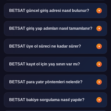
Kapsamlı spor analizi, istatistik ve güncel rehber içerikleri
sunan bir bilgi platformudur. Kullanıcılara doğrulanmış
BETSAT güncel giriş adresi nasıl bulunur?
▼
veriler eşliğinde yönlendirme sağlar.
Güncel adres bilgisi için bu rehber sayfası düzenli olarak
güncellenmektedir. Sayfayı yer imlerinize ekleyerek hızlı
BETSAT giriş yap adımları nasıl tamamlanır?
▼
ulaşım sağlayabilirsiniz.
Kullanıcı adı ve şifrenizi girerek giriş yap butonuna tıklayın.
İki faktörlü doğrulama aktifse SMS kodunu da girmeniz
BETSAT üye ol süreci ne kadar sürer?
▼
gerekecektir.
Üye ol işlemi ortalama 3-5 dakika içinde
tamamlanmaktadır. E-posta doğrulaması anlık olarak
BETSAT kayıt ol için yaş sınırı var mı?
▼
gerçekleştirilir.
Kayıt ol işlemi için 18 yaş ve üzeri olmak zorunludur. Yaş
doğrulaması kimlik belgesi ile gerçekleştirilmektedir.
BETSAT para yatır yöntemleri nelerdir?
▼
Banka havalesi, kredi kartı, e-cüzdan ve kripto para gibi
çeşitli para yatır yöntemleri desteklenmektedir. Her
BETSAT bakiye sorgulama nasıl yapılır?
▼
yöntemin minimum limiti farklılık gösterebilir.
Hesap panelindeki bakiye bölümünden anlık durum