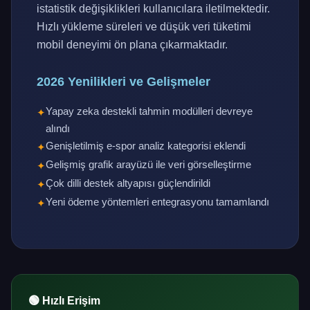
istatistik değişiklikleri kullanıcılara iletilmektedir.
Hızlı yükleme süreleri ve düşük veri tüketimi
mobil deneyimi ön plana çıkarmaktadır.
2026 Yenilikleri ve Gelişmeler
Yapay zeka destekli tahmin modülleri devreye
alındı
Genişletilmiş e-spor analiz kategorisi eklendi
Gelişmiş grafik arayüzü ile veri görselleştirme
Çok dilli destek altyapısı güçlendirildi
Yeni ödeme yöntemleri entegrasyonu tamamlandı
🟢 Hızlı Erişim