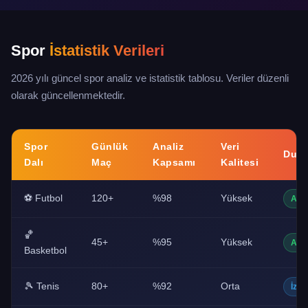
Spor
İstatistik Verileri
2026 yılı güncel spor analiz ve istatistik tablosu. Veriler düzenli
olarak güncellenmektedir.
Spor
Günlük
Analiz
Veri
Dur
Dalı
Maç
Kapsamı
Kalitesi
⚽ Futbol
120+
%98
Yüksek
Akti
🏀
45+
%95
Yüksek
Akti
Basketbol
🎾 Tenis
80+
%92
Orta
İzle