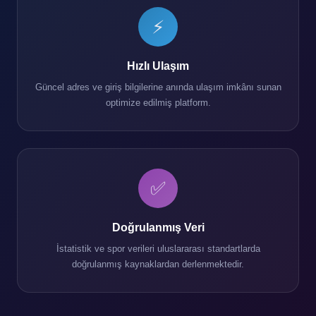
⚡
Hızlı Ulaşım
Güncel adres ve giriş bilgilerine anında ulaşım imkânı sunan
optimize edilmiş platform.
✅
Doğrulanmış Veri
İstatistik ve spor verileri uluslararası standartlarda
doğrulanmış kaynaklardan derlenmektedir.