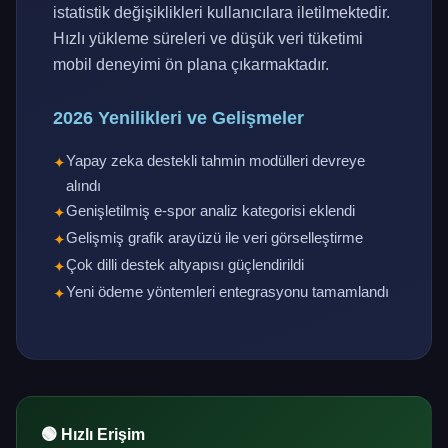
istatistik değişiklikleri kullanıcılara iletilmektedir.
Hızlı yükleme süreleri ve düşük veri tüketimi
mobil deneyimi ön plana çıkarmaktadır.
2026 Yenilikleri ve Gelişmeler
Yapay zeka destekli tahmin modülleri devreye
alındı
Genişletilmiş e-spor analiz kategorisi eklendi
Gelişmiş grafik arayüzü ile veri görselleştirme
Çok dilli destek altyapısı güçlendirildi
Yeni ödeme yöntemleri entegrasyonu tamamlandı
🟢 Hızlı Erişim