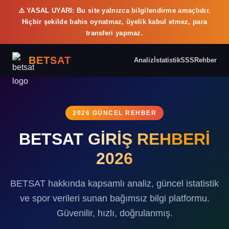
⚠️ YASAL UYARI: Bu site yalnızca bilgilendirme amaçlıdır.
Hiçbir şekilde bahis oynatmaz, üyelik kabul etmez, para
transferi yapmaz.
BETSAT
Analiz
İstatistik
SSS
Rehber
2026 GÜNCEL REHBER
BETSAT GİRİŞ REHBERİ
2026
BETSAT hakkında kapsamlı analiz, güncel istatistik
ve spor verileri sunan bağımsız bilgi platformu.
Güvenilir, hızlı, doğrulanmış.