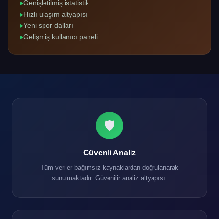
Genişletilmiş istatistik
Hızlı ulaşım altyapısı
Yeni spor dalları
Gelişmiş kullanıcı paneli
🛡️
Güvenli Analiz
Tüm veriler bağımsız kaynaklardan doğrulanarak
sunulmaktadır. Güvenilir analiz altyapısı.