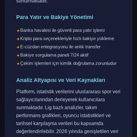
sunulmaktadır.
Para Yatır ve Bakiye Yönetimi
Banka havalesi ile güvenli para yatır işlemi
Kripto para seçenekleriyle hızlı bakiye yükleme
E-cüzdan entegrasyonu ile anlık transfer
Bakiye sorgulama paneli 7/24 aktif
Çekim işlemleri için kimlik doğrulama zorunludur
Analiz Altyapısı ve Veri Kaynakları
Platform, istatistik verilerini uluslararası spor veri
sağlayıcılarından derleyerek kullanıcılara
sunmaktadır. Lig bazlı analizler, takım
performans grafikleri, oyuncu istatistikleri ve
tarihsel karşılaşma verileri bu kapsamda
değerlendirilebilir. 2026 yılında genişletilen veri